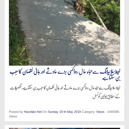
لینڈسلائیڈنگ سے تباہ حا ل روڈکسی بڑے حادثے اور جانی نقصان کاسبب
بن سکتاہے
لینڈسلائیڈنگ سے تباہ حا ل روڈکسی بڑے حادثے اور جانی نقصان کاسبب بن سکتاہے، تفصیلات
کے مطابق یونین کونسل
Posted by
Havelian.Net
On
Sunday 19 th May 2019
Category:
News
. 1449385
Views