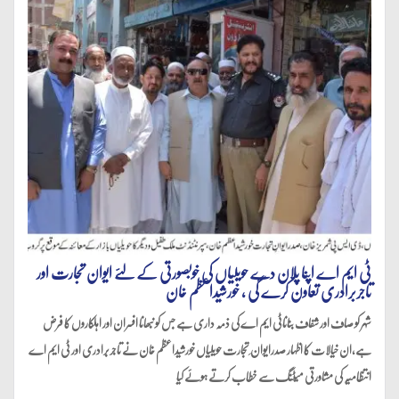
ٹی ایم اے اپنا پلان دے حویلیاں کی خوبصورتی کے لئے ایوان تجارت اور
تاجربرادری تعاون کرے گی ، خورشیداعظم خان
شہر کو صاف اور شفاف بناناٹی ایم اے کی ذمہ داری ہے جس کو نبھانا افسران اور اہلکاروں کا فرض
ہے،ان خیالات کا اظہار صدرایوان ِ تجارت حویلیاں خورشیداعظم خان نے تاجربرادری اور ٹی ایم اے
انتظامیہ کی مشاورتی میٹنگ سے خطاب کرتے ہوئے کیا