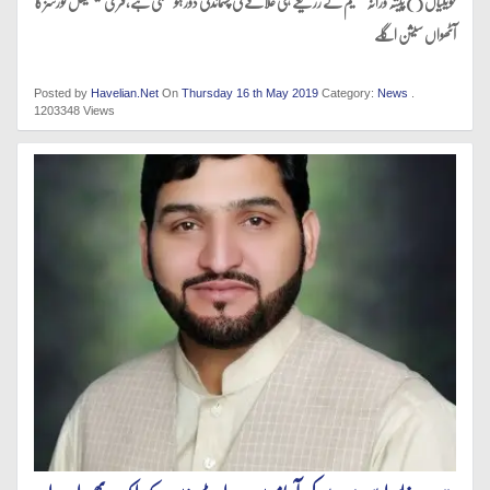
حویلیاں ( ) پیشہ ورانہ تعلیم کے زریعے ہی علاقے کی پسماندگی دور ہو سکتی ہے،فری ٹیکنیکل کورسز کا
آٹھواں سیشن اگلے
Posted by
Havelian.Net
On
Thursday 16 th May 2019
Category:
News
.
1203348 Views