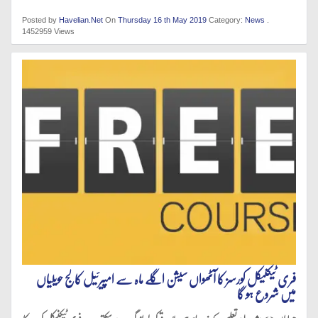
Posted by
Havelian.Net
On
Thursday 16 th May 2019
Category:
News
.
1452959 Views
فری ٹیکنیکل کورسز کا آٹھواں سیشن اگلے ماہ سے امپیرئیل کالج حویلیاں
میں شروع ہو گا