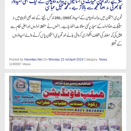
ستر سے زائد اوپن میڑٹ کی آسامیوں پرہزارہ ڈویژن کے ایک بھی امیدوار
کا بھرتی نہ ہونا سمجھ سے بالاتر ہے ، محمد نبیل عباسی
تحریری امتحان میں ہزارہ ڈویژن کے امیدوار کا 286/288 مارکس لینے کے بعد بھی انٹرویو میں نہ
سیلیکٹ ہونا ادارہ کے معیار پر کئی سوالات اٹھا رہا ہے۔ انہوں نے متعلقہ اداروں اور اعلیٰ حکام سے
اپیل کی کہ معاملہ کی شفاف انکوائری کروائی جائے اور تحریری امتحان پاس کرنے والے امیدواروں
کے تحفظ
Posted by
Havelian.Net
On
Monday 22 nd April 2019
Category:
News
.
1245587 Views