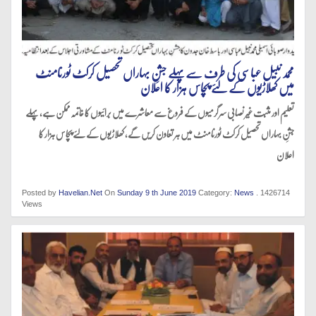
محمد نبیل عباسی کی طرف سےپہلے جشنِ بہاراں تحصیل کرکٹ ٹورنامنٹ
میں کھلاڑیوں کے لئے پچاس ہزار کا اعلان
تعلیم اور مثبت غیر نصابی سرگرمیوں کے فروغ سے معاشرے میں برائیوں کا خاتمہ ممکن ہے،پہلے
جشنِ بہاراں تحصیل کرکٹ ٹورنامنٹ میں ہر تعاون کریں گے، کھلاڑیوں کے لئے پچاس ہزار کا
اعلان
Posted by
Havelian.Net
On
Sunday 9 th June 2019
Category:
News
. 1426714
Views