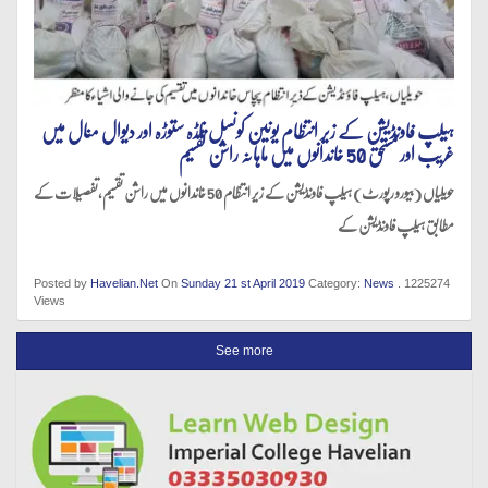
ہیلپ فاونڈیشن کے زیر انتظام یونین کونسل ناڑہ ستوڑہ اور دیوال منال میں
غریب اور مستحق 50 خاندانوں میں ماہانہ راشن تقسیم
حویلیاں (بیورو رپورٹ) ہیلپ فاونڈیشن کے زیر انتظام 50 خاندانوں میں راشن تقسیم،تفصیلات کے
مطابق ہیلپ فاونڈیشن کے
Posted by
Havelian.Net
On
Sunday 21 st April 2019
Category:
News
. 1225274
Views
See more