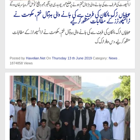
حویلیاں ٹرک مالکان کی طرف سے کی جانے والی ہڑتال ختم، حکومت نے
ٹرانسپورٹرز کے مطالبات منظور کر لیے
حویلیاں ٹرک مالکان کی طرف سے کی جانے والی ہڑتال ختم، حکومت نے ٹرانسپورٹرز کے مطالبات
منظور کر لیے دس ویلر ٹرک ک
Posted by
Havelian.Net
On
Thursday 13 th June 2019
Category:
News
.
1874858 Views