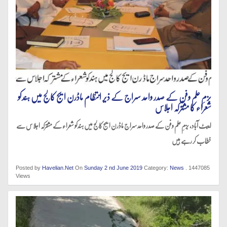
بزمِ علم وفن کے صدر واحد سراج کے ذیر انتظام ماڈرن ایج کالج میں ہندکو
شعراء کا مشترکہ اجلاس
ایبٹ آباد، بزمِ علم وفن کے صدر واحد سراج ماڈرن ایج کالج میں ہندکو شعراء کے مشترکہ اجلاس سے
خطاب کر رہے ہیں
Posted by
Havelian.Net
On
Sunday 2 nd June 2019
Category:
News
. 1447085
Views