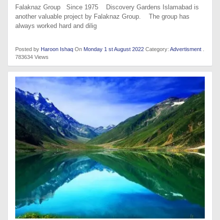
Falaknaz Group Since 1975 Discovery Gardens Islamabad is
another valuable project by Falaknaz Group. The group has
always worked hard and dilig
Posted by
Haroon Ishaq
On
Monday 1 st August 2022
Category:
Advertisment
.
783634 Views