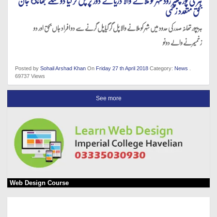
ہری پور چھپر روڈ شہر کو ملانے والا دریائے دوڑ پر پل گر گیا دو سگے بھائ جان
بحق متعدد زخمی
ہریپور تھانہ صدر کی حدود میں شہر کو ملانے والا پل گر گیا پل گرنے سے دو افراد جاں بحق اور دو
زخمیمرنے والے دونو
Posted by
Sohail Arshad Khan
On
Friday 27 th April 2018
Category:
News
.
69737 Views
See more
Web Design Course