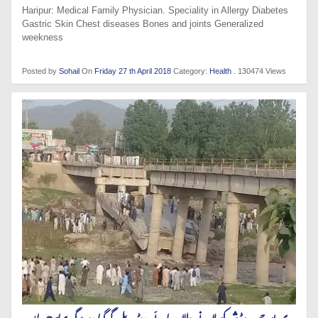
Haripur: Medical Family Physician. Speciality in Allergy Diabetes
Gastric Skin Chest diseases Bones and joints Generalized
weekness
Posted by
Sohail
On
Friday 27 th April 2018
Category:
Health
. 130474 Views