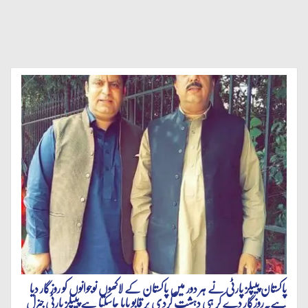
پاکستان پیپلز پارٹی نے ہر دور میں پاکستان کے لاکھوں نوجوانوں کو روزگار دیا
ہے.روزگار دے کر ہی دہشت گردی پر قابو پایا جاسکتا ہے پیپلز پارٹی جنرل