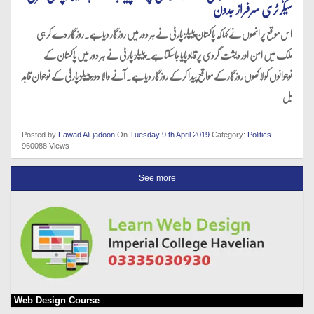
سیکرٹری سرفراز جدون
اس موقع پر انھوں نے کہا کہ پاکستان پیپلز پارٹی نے ہر دور میں روزگار دیا ہے.روزگار دے کر ہی
ملک میں امن اور دیشت گردی پر قابو پایا جاسکتا ہے. پیپلز پارٹی نے ہر دور میں پاکستان کے
نوجوانوں کو لاکھوں روزگار کے مواقع پیدا کر کے روزگار دیا ہے. آنے والا دور پیپلز پارٹی کے نوجوان قاہد
بل
Posted by
Fawad Ali jadoon
On
Tuesday 9 th April 2019
Category:
Politics
.
960088 Views
See more
Web Design Course