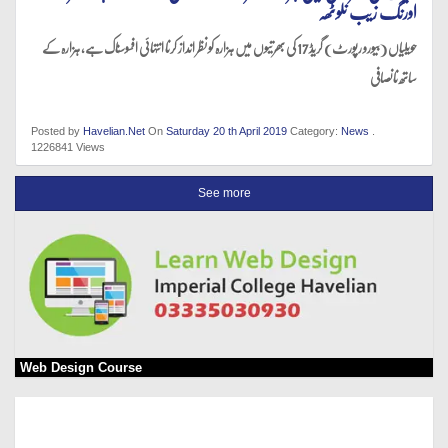
اورنگ زیب نلوٹھہ
حویلیاں (بیورو رپورٹ) گریڈ 17 کی بھرتیوں میں ہزارہ کو نظر انداز کرنا انتہائی افسوسناک ہے، ہزارہ کے
ساتھ نانصافی
Posted by
Havelian.Net
On
Saturday 20 th April 2019
Category:
News
.
1226841 Views
See more
Web Design Course