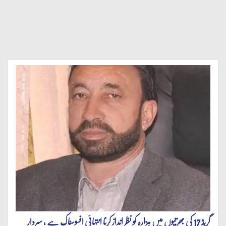
گریڈ 17 کی بھرتیوں میں ہزارہ کو نظر انداز کرنا انتہائی افسوسناک ہے ، سردار