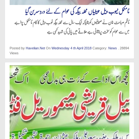
نامکمل ٹیوب ویل حویلیاں محلہ بیگہ کی عوام کے لئے دردِسر بن گیا
ناظم صباحت خان نے صحافیوں کو بتایا کہ ایک سال سے محلہ بیگہ ٹوب ویل کا کام نامکمل پڑا ہے
جس سے عوام کو سخت پریشانی ہے علاقے میں پانی کی شدید کمی ہے
Posted by
Havelian.Net
On
Wednesday 4 th April 2018
Category:
News
. 28894
Views