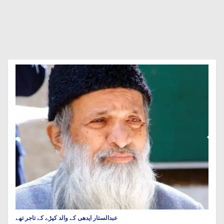
عبدالستار ایدھی کے والد کپڑے کے تاجر تھے