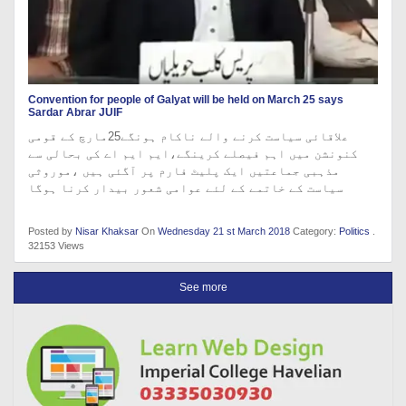
Convention for people of Galyat will be held on March 25 says
Sardar Abrar JUIF
علاقائی سیاست کرنے والے ناکام ہونگے25مارچ کے قومی
کنونشن میں اہم فیصلے کرینگے،ایم ایم اے کی بحالی سے
مذہبی جماعتیں ایک پلیٹ فارم پر آگئی ہیں ،موروثی
سیاست کے خاتمے کے لئے عوامی شعور بیدار کرنا ہوگا
Posted by
Nisar Khaksar
On
Wednesday 21 st March 2018
Category:
Politics
.
32153 Views
See more