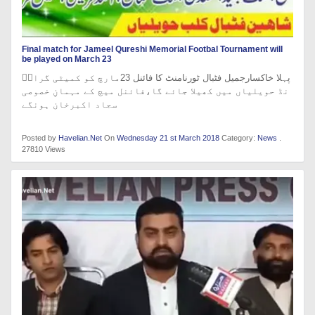
Final match for Jameel Qureshi Memorial Footbal Tournament will
be played on March 23
پہلا خاکسارجمیل فٹبال ٹورنامنٹ کا فائنل 23مارچ کو کمیٹی گراوؑ
نڈ حویلیاں میں کھیلا جائے گا،فائنل میچ کے مہمانِ خصوصی
سجاد اکبرخان ہونگے
Posted by
Havelian.Net
On
Wednesday 21 st March 2018
Category:
News
.
27810 Views