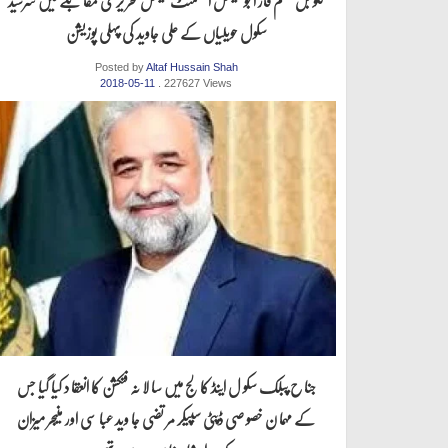
گلو بل سسٹم فار ایجو کیشنل اسسٹمنٹ نیشنل تحر یر ی مقا بلے میں سرسید
سکول حویلیاں کے علی جاوید کی پہلی پوزیشن
Posted by
Altaf Hussain Shah
2018-05-11
. 227627 Views
جنا ح پبلک سکو ل اینڈ کا لج میں سا لا نہ فنکشن کا انعقا د کیا گیا جس
کے مہما ن خصو صی ڈپٹی سپیکر مر تضی جا وید عبا سی اور منیجر میزان