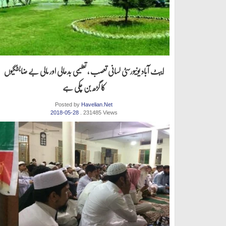
ایبٹ آباد یونیورسٹی لسانی تعصب ، تعلیمی بدحالی اور مالی بے ضابطگیوں
کا گڑھ بن چکی ہے
Posted by
Havelian.Net
2018-05-28
. 231485 Views