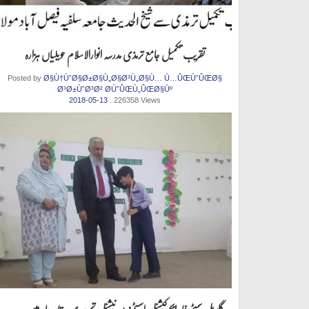
تقریب تکمیل جامع ترمذی مدرسہ انوارالاسلام حویلیاں ہزارہ
Posted by
Ø§Ù†ÙˆØ§Ø±Ø§Ù„Ø§Ø³Ù„Ø§Ù… Ù…ÛŒÚˆÛŒØ§
Ø³Ø±ÙˆØ³Ø² Ø­ÙˆÛŒÙ„ÛŒØ§Úº
2018-05-13
. 226358 Views