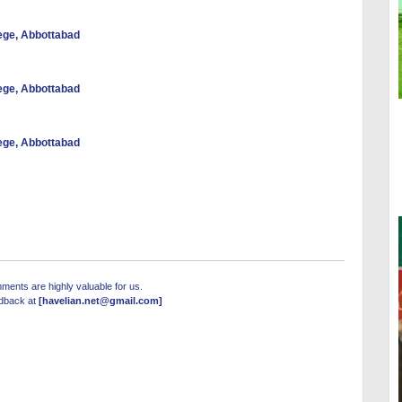
lege, Abbottabad
lege, Abbottabad
lege, Abbottabad
ents are highly valuable for us.
edback at
[havelian.net@gmail.com]