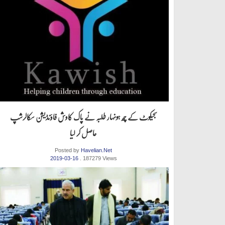
سجیکوٹ کے چھ ہونہار طلبہ نے پاک کاوش فاؤنڈیشن سکالرشپ
حاصل کر لیا
Posted by
Havelian.Net
2019-03-16
. 187279 Views