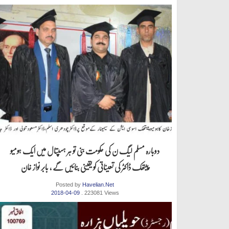
دوبارہ مسلم لیگ ن کی حکومت بنی تو ہر ہسپتال میں ایک ہومیو
پیتھک ڈاکٹر کی تعیناتی کو یقینی بنائیں گے ، بابر نواز خان
Posted by
Havelian.Net
2018-04-09
. 223081 Views