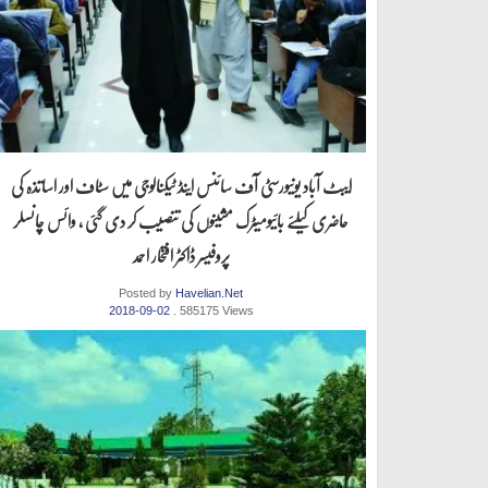
ایبٹ آباد یونیورسٹی آف سائنس اینڈ ٹیکنالوجی میں سٹاف اور اساتذہ کی
حاضری کیلئے بائیومیٹرک مشینوں کی تنصیب کر دی گئی ، وائس چانسلر
پروفیسر ڈاکٹر افتخار احمد
Posted by
Havelian.Net
2018-09-02
. 585175 Views