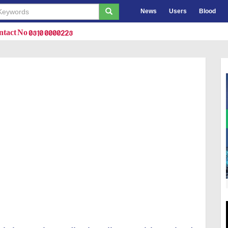
News
Users
Blood