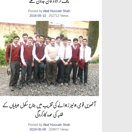
بنک ار شا د خا ن جدو ن تھے
Posted by
Altaf Hussain Shah
2018-05-10
. 252712 Views
آ ٹھو یں قو می جو نیئر ز جو ائے کی تقر یب میں جناح سکول حویلیاں کے
طلبہ کی عمدہ کارکردگی
Posted by
Altaf Hussain Shah
2018-05-08
. 228977 Views