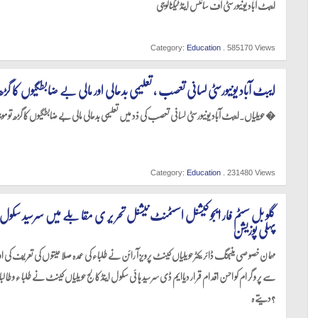
ایبٹ آباد یونیورسٹی آف سائنس اینڈ ٹیکنالوجی
Category:
Education
. 585170 Views
ایبٹ آباد یونیورسٹی لسانی تعصب ، تعلیمی بدحالی اور مالی بے ضابطگیوں کا گ
حویلیاں۔ایبٹ آباد یونیورسٹی لسانی تعصب کی ذد میں تعلیمی بدحالی مالی بے ضابطگیوں کا گڑھ تو موجودہ وائس چانسلر �
Category:
Education
. 231480 Views
گلو بل سسٹم فار ایجو کیشنل اسسٹمنٹ نیشنل تحر یر ی مقا بلے میں سرسید سکول 
پہلی پوزیشن
مہما ن خصو صی منیجنگ ڈائر یکٹر حو یلیاں کینٹ پرویز آ رائن نے طلباء کی عمد ہ صلا حیتو ں کی تعر یف کی ا
سے پر و گر ام کو احسن اقد ام قر ار دیاایم ڈی سر سید ہا ئی سکو ل اینڈ کا لج حو یلیاں کینٹ نے طلبا ء و طا لبا ت 
دیتے ہ?