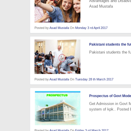
Advantages and Disadvan
Asad Mustafa
Posted by
Asad Mustafa
On
Monday 3 rd April 2017
Pakistani students the fu
Pakistani students the f
Posted by
Asad Mustafa
On
Tuesday 28 th March 2017
Prospectus of Govt Mode
Get Admission in Govt M
system of kpk.. Posted
Posted by
Asad Mustafa
On
Friday 3 rd March 2017