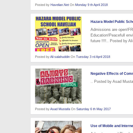
Posted by
Havelian.Net
On
Monday 9 th April 2018
Hazara Model Public Sch
Admissions are open!FRE
Education!Peacefull envi
future !!!!.. Posted by Al
Posted by
Ali salahuddin
On
Tuesday 3 rd April 2018
Negative Effects of Comm
.. Posted by Asad Musta
Posted by
Asad Mustafa
On
Saturday 6 th May 2017
Use of Mobile and Interne