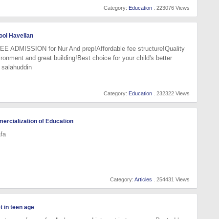
Category:
Education
. 223076 Views
ool Havelian
E ADMISSION for Nur And prep!Affordable fee structure!Quality
ronment and great building!Best choice for your child's better
i salahuddin
Category:
Education
. 232322 Views
ercialization of Education
fa
Category:
Articles
. 254431 Views
t in teen age