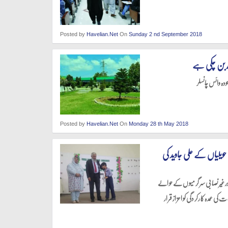
Posted by
Havelian.Net
On
Sunday 2 nd September 2018
ڑھ بن چکی ہے
Posted by
Havelian.Net
On
Monday 28 th May 2018
حویلیاں کے علی جاوید کی
ور غیر نصا بی سر گر میو ں کے حو الے
کی عمد ہ کا رکر دگی کو اعز از قر ار