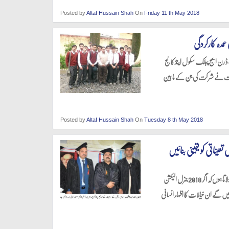
Posted by
Altaf Hussain Shah
On
Friday 11 th May 2018
عمدہ کارکردگی
ما ڈ رن ایج پبلک سکو ل اینڈ کا لج
 لبا ت نے شر کت کی جن کے ما بین
Posted by
Altaf Hussain Shah
On
Tuesday 8 th May 2018
عیناتی کو یقینی بنائیں
ہومیو پیتھک بہترین طریقہ علاج ہے، ہومیو ڈاکٹر پاکستان کا سرمایہ ہیں،ہومیو پیتھک ڈاکٹرز کو میں یقین دلاتا ہوں کہ اگر 2018 جنرل الیکشن
ئیں گے ان خیالات کا اظہار انسانی