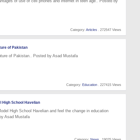
tages of use of cell phones and internet in teen age.. Posted by
Category:
Articles
. 272547 Views
ture of Pakistan
uture of Pakistan.. Posted by Asad Mustafa
Category:
Education
. 227415 Views
l High School Havelian
odel High School Havelian and feel the change in education
 by Asad Mustafa
Category:
News
. 19025 Views