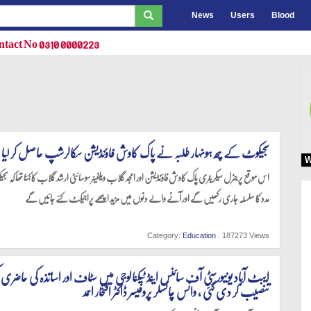
News
Users
Blood
tact No 0310 0000223
سجیکوٹ کے چھ ہونہار طلبہ نے پاک کاوش فاؤنڈیشن سکالرشپ حاصل کر لیا
W
اس موقع پر جنرل سیکریٹری پاک کاوش فاؤنڈیشن اور امجد گلاب ویلفیئر سوسائٹی ارشد گلاب کا کہنا تھا کہ
مدد کا سلسلہ جاری رکھیں گے اور آنے والے دنوں میں مزید اچھے پراجیکٹ کئے جائیں گے
Category:
Education
. 187273 Views
ایبٹ آباد یونیورسٹی آف سائنس اینڈ ٹیکنالوجی میں سٹاف اور اساتذہ کی حاضری ک
تنصیب کر دی گئی ، وائس چانسلر پروفیسر ڈاکٹر افتخار احمد