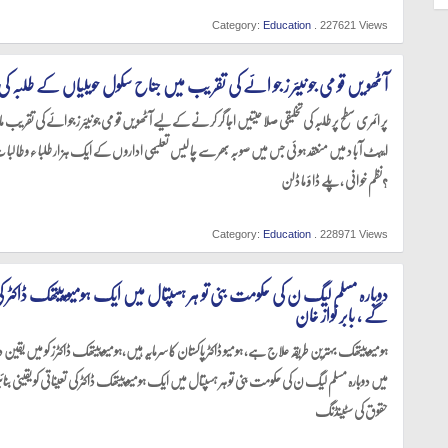
Category:
Education
. 227621 Views
آ ٹھو یں قو می جو نیئر ز جو ائے کی تقر یب میں جناح سکول حویلیاں کے طلبہ کی 
پر ائمر ی سطح پر طلبہ کی تخلیقی صلا حیتیں اجا گر کر نے کے لیے آ ٹھو یں قو می جو نیئر ز جو ائے کی تقر یب 
ایبٹ آ با د میں منعقد ہو ئی جس میں صو بہ بھر سے چا لیس تعلیمی ادارو ں کے ایک ہز ار طلبا ء و طا
نظم خو انی ،پلے ڈا ؤ ما ڈلن?
Category:
Education
. 228971 Views
دوبارہ مسلم لیگ ن کی حکومت بنی تو ہر ہسپتال میں ایک ہومیو پیتھک ڈاکٹر کی ت
گے ، بابر نواز خان
میں دوبارہ مسلم لیگ ن کی حکومت بنی تو ہر ہسپتال میں ایک ہومیو پیتھک ڈاکٹر کی تعیناتی کو یقینی بنا
حقوق کی سٹینڈنگ