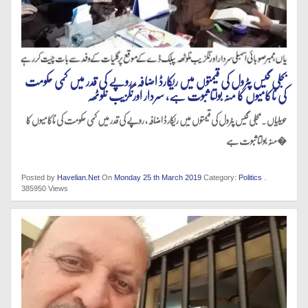
بجلی گیس پٹرول کی قیمتوں میں ریکارڈ اضافہ، روپے کی قدر میں کمی حکومت
کی ناکامیوں کا منہ بولتا ثبوت ہے، سردار اورنگزیب نلوٹھہ
حویلیاں . بجلی گیس پٹرول کی قیمتوں میں ریکارڈ اضافہ، روپے کی قدر میں کمی حکومت کی ناکامیوں کا
منہ بولتا ثبوت ہے�
Posted by
Havelian.Net
On
Monday 25 th March 2019
Category:
Politics
.
385950 Views