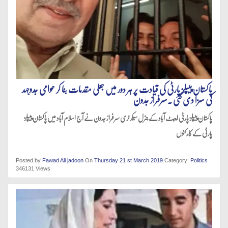
پاکستان پیپلز پارٹی کی قیادت پر ہر دور میں جعلی مقدمات بنا کر عوامی جدوجہد
کی سزا دی گئی .سرفراز جدون
پاکستان پیپلز پارٹی ایبٹ آباد کے جنرل سیکرٹری سرفراز جدون نے آج اسلام آباد میں پاکستان پیپلز
پارٹی کے کارکنوں
Posted by
Fawad Ali jadoon
On
Thursday 21 st March 2019
Category:
Politics
.
346131 Views