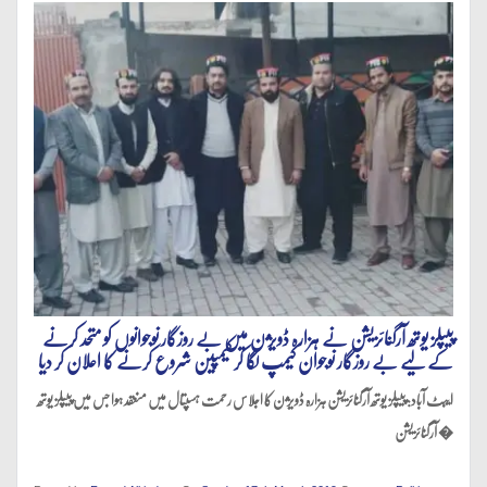
پیپلز یوتھ آرگنائزیشن نے ہزارہ ڈویژن میں بے روزگار نوجوانوں کو متحد کرنے
کے لیے بے روزگار نوجوان کیمپ لگا کر کیمپین شروع کرنے کا اعلان کر دیا
ایبٹ آباد: پیپلز یوتھ آرگنائزیشن ہزارہ ڈویژن کا اجلاس رحمت ہسپتال میں منعقد ہوا جس میں پیپلز یوتھ
آرگنائزیشن �