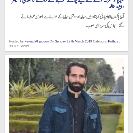
روبینہ خالد
آج پاکستان پیپلز پارٹی کا پشاور میں میڈیا اور سوشل میڈیا کے حوالے سے امور زیر بحث لائے
گئے.اجلاس کی سربراہی صوب
Posted by
Fawad Ali jadoon
On
Sunday 17 th March 2019
Category:
Politics
.
339771 Views