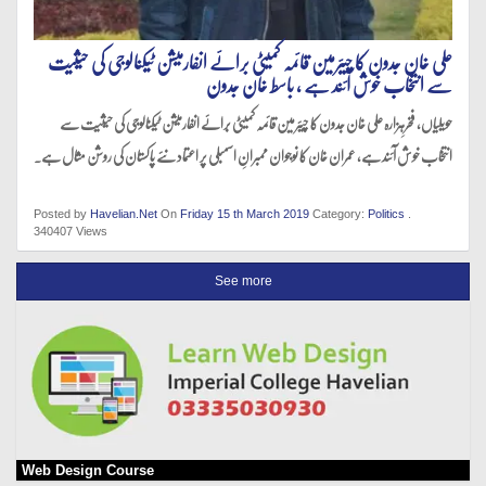
علی خان جدون کا چیئرمین قائمہ کمیٹی برائے انفارمیشن ٹیکنالوجی کی حیثیت
سے انتخاب خوش آئند ہے ، باسط خان جدون
حویلیاں، فخرِہزارہ علی خان جدون کا چیئرمین قائمہ کمیٹی برائے انفارمیشن ٹیکنالوجی کی حیثیت سے
انتخاب خوش آئند ہے، عمران خان کا نوجوان ممبرانِ اسمبلی پر اعتماد نئے پاکستان کی روشن مثال ہے۔
Posted by
Havelian.Net
On
Friday 15 th March 2019
Category:
Politics
.
340407 Views
See more
Web Design Course