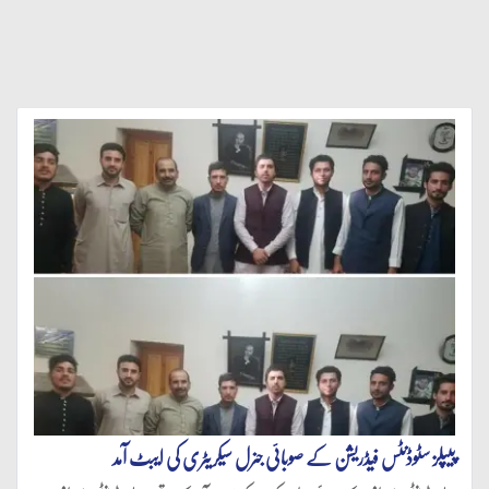
پیپلز سٹوڈنٹس فیڈریشن کے صوبائی جنرل سیکریٹری کی ایبٹ آمد