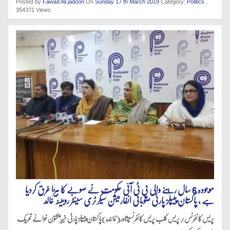
Posted by
Fawad Ali jadoon
On
Sunday 17 th March 2019
Category:
Politics
.
354371 Views
موجودہ 6 سال رہنے والی پی ٹی آئی حکومت نے صوبے کا بیڑا غرق کردیا
ہے ، پاکستان پیپلز پارٹی صوبائی انفارمیشن سیکرٹری سینٹر روبینہ خالد
پریس کا نفرنس/ پریس کلب پریس کانفرنسپشاور(نمائندہ)پا کستان پیپلز پارٹی خیبر پختون خوا نے تحریک