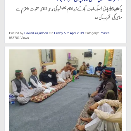
پاکستان پیپلز پارٹی ڈسڑک ایبٹ آباد کے زیر اہتمام بھٹو شہید کی برسی انتہای عقیدت و احترام سے
منای گی.تقریب کی صد
Posted by
Fawad Ali jadoon
On
Friday 5 th April 2019
Category:
Politics
.
958701 Views