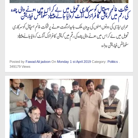
شوکت خانم ہسپتال کو سرکاری تحویل میں لے کر اس میں ہونے والی چندہ
کی رقم میں کرپشن کا فرانزک آڈٹ کروایا جائے پیپلز سٹوڈنٹس فیڈریشن
عمران نیازی کی دونوں بہنوں کی بیرون ملک جائیداد ثابت ہونے پر شوکت خانم ہسپتال کو سرکاری
تحویل میں لے کر اس میں ہونے والی چندہ کی رقم میں کرپشن کا فرانزک آڈٹ کروایا جائے پیپلز
سٹوڈنٹس فیڈریشن ہزارہ
Posted by
Fawad Ali jadoon
On
Monday 1 st April 2019
Category:
Politics
.
349179 Views