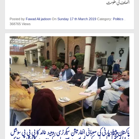
انصاف کی حکومت
Posted by
Fawad Ali jadoon
On
Sunday 17 th March 2019
Category:
Politics
.
368765 Views
پاکستان پیپلز پارٹی کی صوبائی انفارمیشن سیکرٹری روبینہ خالد کا پی پی پی سوشل
میڈیا کو متحرک کرنے کے لیے پورے صوبے کے دورے کا اعلان ، سینٹر