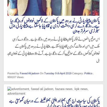
پاکستان پیپلز پارٹی نے ہر دور میں پاکستان کے لاکھوں نوجوانوں کو روزگار دیا
ہے.روزگار دے کر ہی دہشت گردی پر قابو پایا جاسکتا ہے پیپلز پارٹی جنرل
سیکرٹری سرفراز جدون
اس موقع پر انھوں نے کہا کہ پاکستان پیپلز پارٹی نے ہر دور میں روزگار دیا ہے.روزگار دے کر ہی
ملک میں امن اور دیشت گردی پر قابو پایا جاسکتا ہے. پیپلز پارٹی نے ہر دور میں پاکستان کے
نوجوانوں کو لاکھوں روزگار کے مواقع پیدا کر کے روزگار دیا ہے. آنے والا دور پیپلز پارٹی کے نوجوان قاہد
بل
Posted by
Fawad Ali jadoon
On
Tuesday 9 th April 2019
Category:
Politics
.
959107 Views
پاکستان کی سیاست اج بھی بھٹو اور اینٹی بھٹو فلسفے کے درمیان گھومتی ہے
، ڈسٹرکٹ صدر پاکستان پیپلز پارٹی سردار ابرار