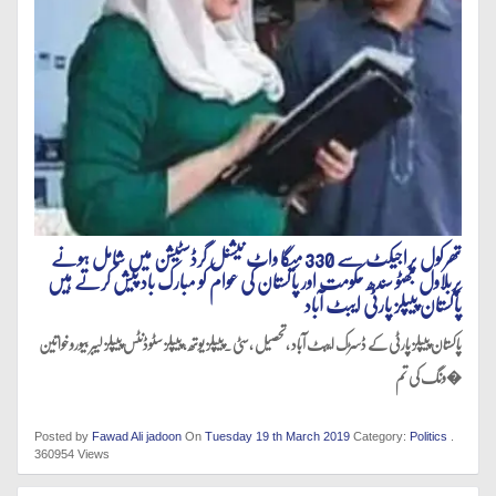
تھرکول پراجیکٹ سے 330 میگا واٹ نیشنل گرڈسٹیشن میں شامل ہونے
پربلاول بھٹو سندھ حکومت اور پاکستان کی عوام کو مبارک باد پیش کرتے ہیں
پاکستان پیپلز پارٹی ایبٹ آباد
پاکستان پیپلز پارٹی کے ڈسڑک ایبٹ آباد ,تحصیل ,سٹی .پیپلز یوتھ , پیپلز سٹوڈنٹس پیپلز لیبر بیورو خواتین
ونگ کی تم�
Posted by
Fawad Ali jadoon
On
Tuesday 19 th March 2019
Category:
Politics
.
360954 Views