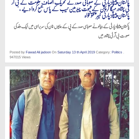
پاکستان پیپلز پارٹی کے صوبائی صدر نے تحریک انصاف حکومت کے بی آر
ٹی پشاور میگا کرپشن کے ثبوت چیئرمین نیب کے پاس جمع کروا دیے ،
پاکستان پیپلز پارٹی خیبر پختونخواہ
پاکستان پیپلز پارٹی کے جیالو نے صوبای صدر کے پی کے ہمایوں خان کی سربراہی میں ایک وفد کی
صورت بی آر ٹی پشاور میں
Posted by
Fawad Ali jadoon
On
Saturday 13 th April 2019
Category:
Politics
.
947015 Views