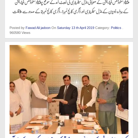
پیپلز سٹوڈنٹس فیڈریشن کے صوبائی جنرل سیکریٹری کی ایبٹ آمد کے موقع پر پیپلز سٹوڈنٹس فیڈریشن
کے ہزارہ ڈویزن کے جنرل سیکریٹری اور ڈگری کالج نمبر1 ، ڈگری کالج نمبر2 کے صدور سے ملاقات
Posted by
Fawad Ali jadoon
On
Saturday 13 th April 2019
Category:
Politics
.
960580 Views