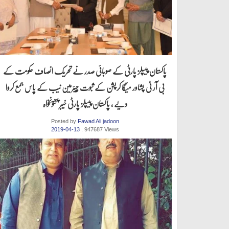
پاکستان پیپلز پارٹی کے صوبائی صدر نے تحریک انصاف حکومت کے
بی آر ٹی پشاور میگا کرپشن کے ثبوت چیئرمین نیب کے پاس جمع کروا
دیے ، پاکستان پیپلز پارٹی خیبر پختونخواہ
Posted by
Fawad Ali jadoon
2019-04-13
. 947687 Views