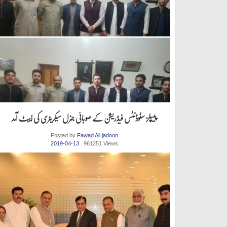
پیپلز سٹوڈنٹس فیڈریشن کے صوبائی جنرل سیکریٹری کی ایبٹ آمد
Posted by
Fawad Ali jadoon
2019-04-13
. 961251 Views