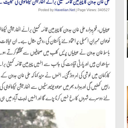
علی خان جدون کا چیئرمین قائمہ کمیٹی برائے انفارمیشن ٹیکنالوجی کی حیثی
Posted by
Havelian.Net
| Page Views: 340527
حویلیاں، فخرِہزارہ علی خان جدون کا چیئرمین قائمہ کمیٹی برائے انفارمیشن ٹ
نوجوان ممبرانِ اسمبلی پر اعتماد نئے پاکستان کی روشن مثال ہے۔ ان خیالات 
باسط خان جدون نے حویلیاں پریس کلب میں صحافیوں سے گفتگو کرتے ہوئے کیا
سیاستدان ہیں اور پارٹی قیادت کی جانب سے انہیں چیئرمین قائمہ کمیٹی برا
کارکنان میں خوشی کی لہر دوڑ گئی۔ انہوں نے مزید کہا کہ علی خان جدون کے چی
راہیں کھلیں گی اورہزارہ بھر میں موجود یونیورسٹیوں سے انفارمیشن ٹیکنالوج
لئے دوسرے شہروں کا رخ نہیں کرنا پڑے گا اور انہیں ایبٹ آباد میں ہی ر