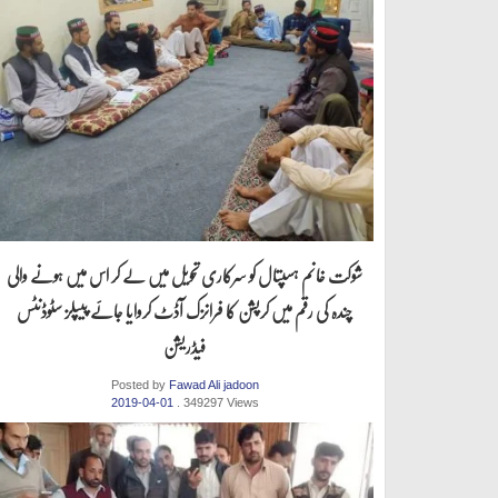
شوکت خانم ہسپتال کو سرکاری تحویل میں لے کر اس میں ہونے والی
چندہ کی رقم میں کرپشن کا فرانزک آڈٹ کروایا جائے پیپلز سٹوڈنٹس
فیڈریشن
Posted by
Fawad Ali jadoon
2019-04-01
. 349297 Views