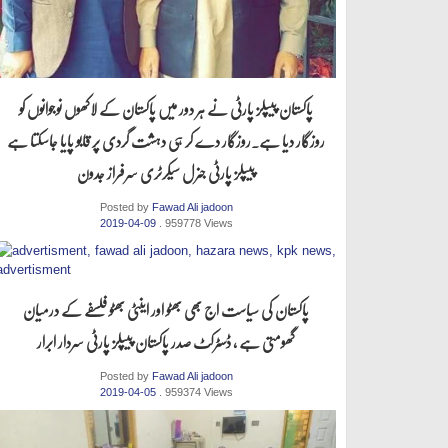
پاکستان پیپلز پارٹی نے ہر دور میں پاکستان کے لاکھوں نوجوانوں کو
روزگار دیا ہے.روزگار دے کر ہی دہشت گردی پر قابو پایا جاسکتا ہے
پیپلز پارٹی جنرل سیکرٹری سرفراز جدون
Posted by
Fawad Ali jadoon
2019-04-09
. 959778 Views
پاکستان کی سیاست اج بھی بھٹو اور اینٹی بھٹو فلسفے کے درمیان
گھومتی ہے ، ڈسٹرکٹ صدر پاکستان پیپلز پارٹی سردار ابرار
Posted by
Fawad Ali jadoon
2019-04-05
. 959374 Views