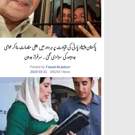
پاکستان پیپلز پارٹی کی قیادت پر ہر دور میں جعلی مقدمات بنا کر عوامی
جدوجہد کی سزا دی گئی .سرفراز جدون
Posted by
Fawad Ali jadoon
2019-03-21
. 346254 Views