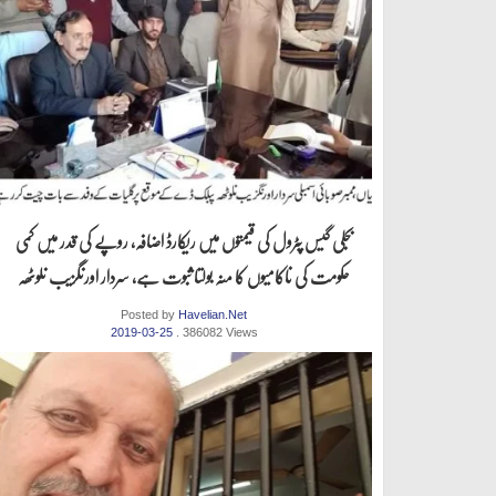
بجلی گیس پٹرول کی قیمتوں میں ریکارڈ اضافہ، روپے کی قدر میں کمی
حکومت کی ناکامیوں کا منہ بولتا ثبوت ہے، سردار اورنگزیب نلوٹھہ
Posted by
Havelian.Net
2019-03-25
. 386082 Views