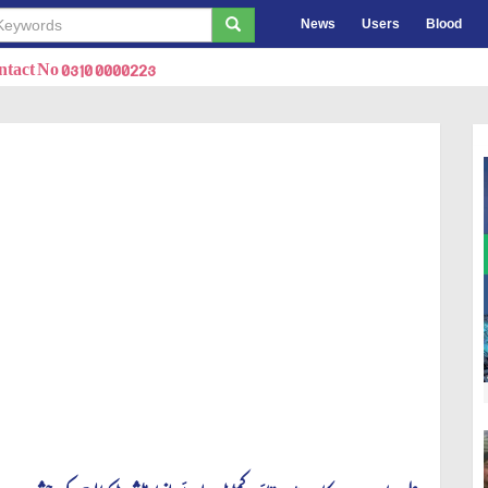
News
Users
Blood