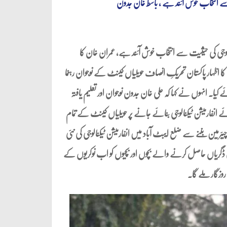
ت سے انتخاب خوش آئند ہے ، باسط خان جدون
یکنالوجی کی حیثیت سے انتخاب خوش آئند ہے، عمران خان کا
کا اظہار پاکستان تحریکِ انصاف حویلیاں کینٹ کے نوجوان رہنما
۔ انہوں نے کہا کہ علی خان جدون نوجوان اور تعلیم یافتہ
ئے انفارمیشن ٹیکنالوجی بنائے جانے پر حویلیاں کینٹ کے تمام
ئرمین بننے سے ضلع ایبٹ آباد میں انفارمیشن ٹیکنالوجی کی نئی
ی کی ڈگریاں حاصل کرنے والے بچوں اور بچیوں کو اب نوکریوں کے
وزگار ملے گا۔