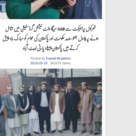
تھرکول پراجیکٹ سے 330 میگا واٹ نیشنل گرڈسٹیشن میں شامل
ہونے پربلاول بھٹو سندھ حکومت اور پاکستان کی عوام کو مبارک باد پیش
کرتے ہیں پاکستان پیپلز پارٹی ایبٹ آباد
Posted by
Fawad Ali jadoon
2019-03-19
. 361073 Views