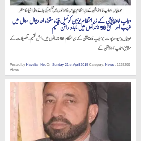
ہیلپ فاونڈیشن کے زیر انتظام یونین کونسل ناڑہ ستوڑہ اور دیوال منال میں
غریب اور مستحق 50 خاندانوں میں ماہانہ راشن تقسیم
حویلیاں (بیورو رپورٹ) ہیلپ فاونڈیشن کے زیر انتظام 50 خاندانوں میں راشن تقسیم،تفصیلات کے
مطابق ہیلپ فاونڈیشن کے
Posted by
Havelian.Net
On
Sunday 21 st April 2019
Category:
News
. 1225200
Views