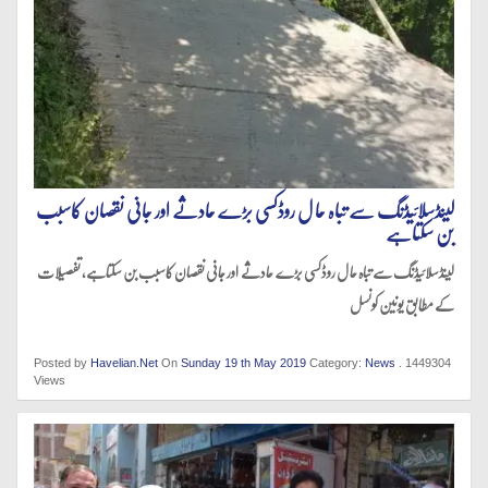
لینڈسلائیڈنگ سے تباہ حا ل روڈکسی بڑے حادثے اور جانی نقصان کاسبب
بن سکتاہے
لینڈسلائیڈنگ سے تباہ حا ل روڈکسی بڑے حادثے اور جانی نقصان کاسبب بن سکتاہے، تفصیلات
کے مطابق یونین کونسل
Posted by
Havelian.Net
On
Sunday 19 th May 2019
Category:
News
. 1449304
Views