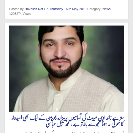
Posted by
Havelian.Net
On
Thursday 16 th May 2019
Category:
News
.
1203274 Views
ستر سے زائد اوپن میڑٹ کی آسامیوں پرہزارہ ڈویژن کے ایک بھی امیدوار
کا بھرتی نہ ہونا سمجھ سے بالاتر ہے ، محمد نبیل عباسی