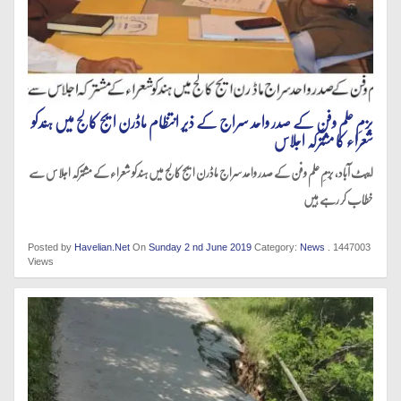
بزمِ علم وفن کے صدر واحد سراج کے ذیر انتظام ماڈرن ایج کالج میں ہندکو
شعراء کا مشترکہ اجلاس
ایبٹ آباد، بزمِ علم وفن کے صدر واحد سراج ماڈرن ایج کالج میں ہندکو شعراء کے مشترکہ اجلاس سے
خطاب کر رہے ہیں
Posted by
Havelian.Net
On
Sunday 2 nd June 2019
Category:
News
. 1447003
Views