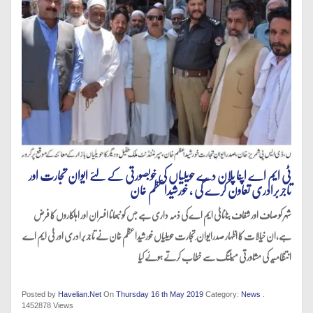
ٹی ایم اے اپنا پلان دے حویلیاں کی خوبصورتی کے لئے ایوان تجارت اور
تاجربرادری تعاون کرے گی ، خورشیداعظم خان
شہر کو صاف اور شفاف بناناٹی ایم اے کی ذمہ داری ہے جس کو نبھانا افسران اور اہلکاروں کا فرض
ہے،ان خیالات کا اظہار صدرایوان ِ تجارت حویلیاں خورشیداعظم خان نے تاجربرادری اور ٹی ایم اے
انتظامیہ کی مشاورتی میٹنگ سے خطاب کرتے ہوئے کیا
Posted by
Havelian.Net
On
Thursday 16 th May 2019
Category:
News
.
1452878 Views