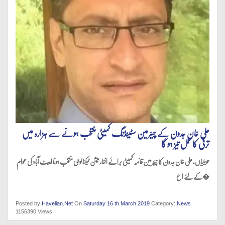
علی خان جدون کے چیئرمین سٹینڈنگ کمیٹی منتخب ہونے سے ہزارہ میں
ترقی کا عمل تیز ہو گا
حویلیاں، علی خان جدون کا چیئرمین قائمہ کمیٹی برائے انفارمیشن ٹیکنالوجی منتخب ہونا ایبٹ آباد کی عوام
کے لئے اع�
Posted by
Havelian.Net
On
Saturday 16 th March 2019
Category:
News
.
1156390 Views