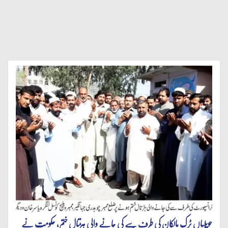
حویلیاں ٹرک مالکان کی طرف سے کی جانے والی ہڑتال ختم، حکومت نے