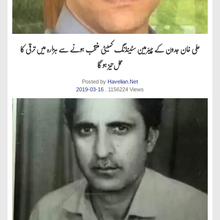
علی خان جدون کے چیئرمین سٹینڈنگ کمیٹی منتخب ہونے سے ہزارہ میں ترقی کا
عمل تیز ہو گا
Posted by
Havelian.Net
2019-03-16
. 1156224 Views