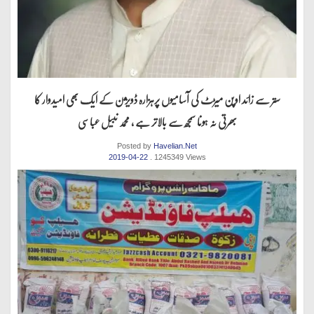
ستر سے زائد اوپن میڑٹ کی آسامیوں پرہزارہ ڈویژن کے ایک بھی امیدوار کا
بھرتی نہ ہونا سمجھ سے بالاتر ہے ، محمد نبیل عباسی
Posted by
Havelian.Net
2019-04-22
. 1245349 Views