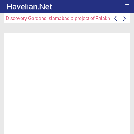
Togg
Discovery Gardens Islamabad a project of Falaknaz Group