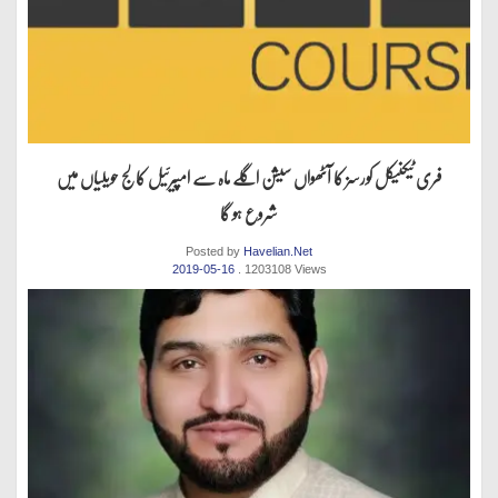
فری ٹیکنیکل کورسز کا آٹھواں سیشن اگلے ماہ سے امپیرئیل کالج حویلیاں میں
شروع ہو گا
Posted by
Havelian.Net
2019-05-16
. 1203108 Views