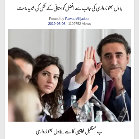
بلاول بھٹو زرداری کی جانب سے افضل کوہستانی کے قتل کی شدید مذمت
Posted by
Fawad Ali jadoon
2019-03-08
. 1109752 Views
اب مستقبل خواتین کا ہے.بلاول بھٹو زرداری