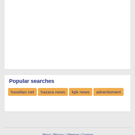
Popular searches
havelian.net
hazara news
kpk news
advertisment
About
|
Privacy
|
Sitemap
|
Contact