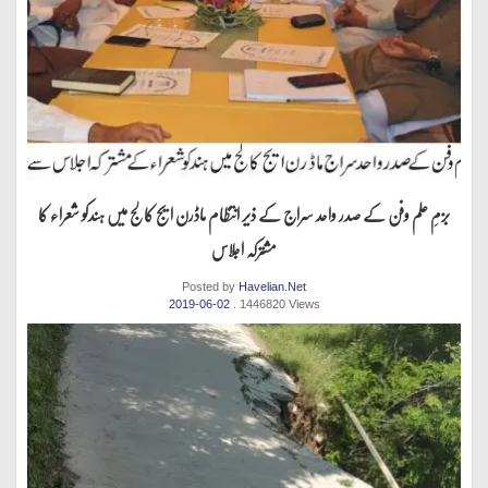
بزمِ علم وفن کے صدر واحد سراج کے ذیر انتظام ماڈرن ایج کالج میں ہندکو شعراء کا
مشترکہ اجلاس
Posted by
Havelian.Net
2019-06-02
. 1446820 Views