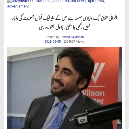
انسانی حقوق ایک بنیادی مسہلہ ہے جس کے بغیر ایک فھال جہموریت کی بنیاد
نہیں رکھی جا سکتی.بلاول بھٹو زرداری
Posted by
Fawad Ali jadoon
2019-03-05
. 1104957 Views