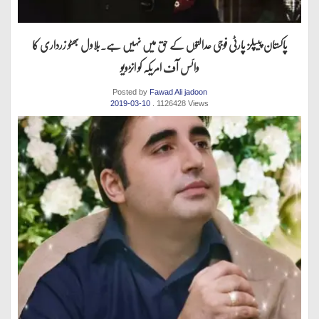
پاکستان پیپلز پارٹی فوجی عدالتوں کے حق میں نہیں ہے.بلاول بھٹو زرداری کا
وائس آف امریکہ کو انڑویو
Posted by
Fawad Ali jadoon
2019-03-10
. 1126428 Views