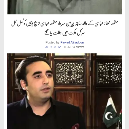
منظور ممتاز عباسی کے والد سابقہ چیرمین سردار منظور عباسی تریچ یونین کونسل نمل
سرکل بکوٹ میں وفات پاگئے
Posted by
Fawad Ali jadoon
2019-03-12
. 1126184 Views