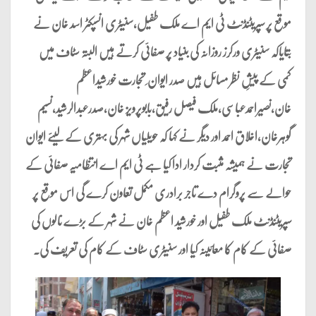
موقع پر سپریٹنڈنٹ ٹی ایم اے ملک طفیل،سنیٹری انسپکٹر اسد خان نے
بتایاکہ سنیٹری ورکرز روزانہ کی بنیاد پر صفائی کرتے ہیں البتہ سٹاف میں
کمی کے پیشِ نظر مسائل ہیں صدر ایوان ِ تجارت خورشیداعظم
خان،نصیراحمدعباسی،ملک فیصل رفیق،بابوپرویز خان،صدرعبدالرشید،نسیم
گوہرخان،اخلاق احمد اور دیگر نے کہا کہ حویلیاں شہر کی بہتری کے لیئے ایوان
تجارت نے ہمیشہ مثبت کردار ادا کیا ہے ٹی ایم اے انتظامیہ صفائی کے
حوالے سے پروگرام دے تاجر برادری مکمل تعاون کرے گی اس موقع پر
سپریٹنڈنٹ ملک طفیل اور خورشید اعظم خان نے شہر کے بڑے نالوں کی
صفائی کے کام کا معائینہ کیا اور سنیٹری سٹاف کے کام کی تعریف کی۔