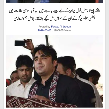
جتنے پاپڑ لاحاصل نوبل پراہیزکے لیے بیلے جارہے ہیں.یہ توجہ موسمی حالات میں
پھنسی عوام پر کر کے ان کے مساہل حل کیے جاسکتے.بلاعل بھٹو زرداری
Posted by
Fawad Ali jadoon
2019-03-03
. 1108865 Views