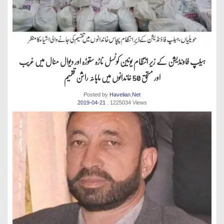
ہیلپ فاونڈیشن کے زیر انتظام یونین کونسل ناڑہ ستوڑہ اور دیوال منال میں غریب
اور مستحق 50 خاندانوں میں ماہانہ راشن تقسیم
Posted by
Havelian.Net
2019-04-21
. 1225034 Views