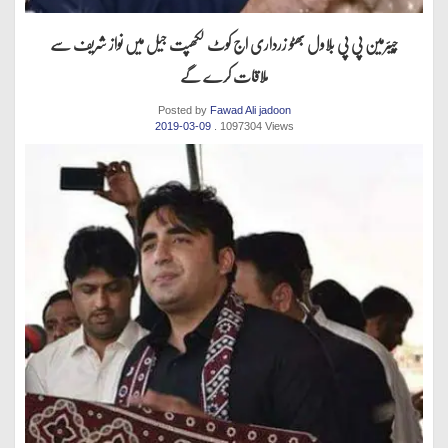
چیئرمین پی پی بلاول بھٹو زرداری اج کوٹ لکھپت جیل میں نواز شریف سے
ملاقات کرے گے
Posted by
Fawad Ali jadoon
2019-03-09
. 1097304 Views