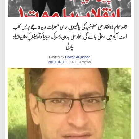
قائدِ عوام ذولفقار علی بھٹو شہید کی چالیسویں برسی جمعرات دن 3 بجے پریس کلب
ایبٹ آباد میں منائی جائے گی ، فواد علی جدون ڈسڑک میڈیا کوآرڈینیٹر پاکستان پیپلز
پارٹی
Posted by
Fawad Ali jadoon
2019-04-03
. 1145513 Views