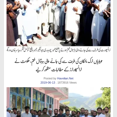
حویلیاں ٹرک مالکان کی طرف سے کی جانے والی ہڑتال ختم، حکومت نے
ٹرانسپورٹرز کے مطالبات منظور کر لیے
Posted by
Havelian.Net
2019-06-13
. 1873916 Views