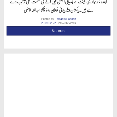
آہندہ تاجر برادری,کینٹ اور بلدیاتی الیکشن میں آنے کی حکمت عملی ترتیب دے
رہے ہیں.پاکستان پیلز پارٹی نوجوان رہنما ڈاکڑ عبداللہ قاضی
Posted by
Fawad Ali jadoon
2019-02-22
. 245786 Views
See more