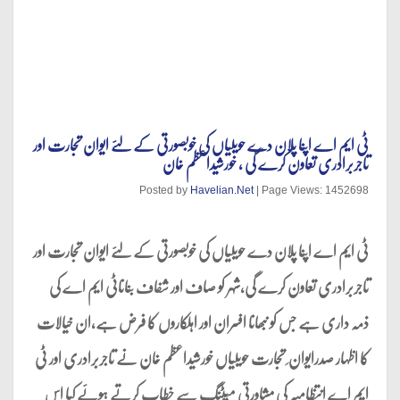
ٹی ایم اے اپنا پلان دے حویلیاں کی خوبصورتی کے لئے ایوان تجارت اور
تاجربرادری تعاون کرے گی ، خورشیداعظم خان
Posted by
Havelian.Net
| Page Views: 1452698
ٹی ایم اے اپنا پلان دے حویلیاں کی خوبصورتی کے لئے ایوان تجارت اور
تاجربرادری تعاون کرے گی،شہر کو صاف اور شفاف بناناٹی ایم اے کی
ذمہ داری ہے جس کو نبھانا افسران اور اہلکاروں کا فرض ہے،ان خیالات
کا اظہار صدرایوان ِ تجارت حویلیاں خورشیداعظم خان نے تاجربرادری اور ٹی
ایم اے انتظامیہ کی مشاورتی میٹنگ سے خطاب کرتے ہوئے کیا اس