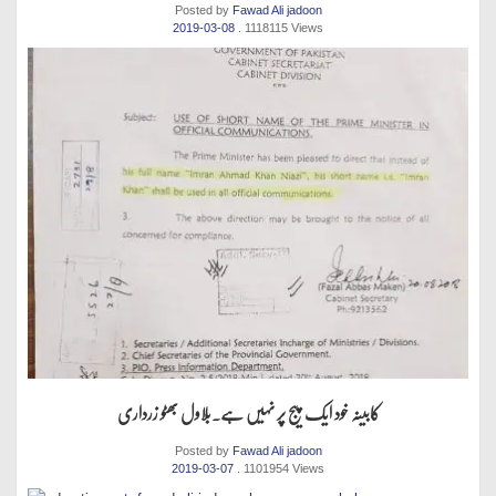
Posted by
Fawad Ali jadoon
2019-03-08
. 1118115 Views
کابینہ خود ایک پیج پر نہیں ہے.بلاول بھٹو زرداری
Posted by
Fawad Ali jadoon
2019-03-07
. 1101954 Views