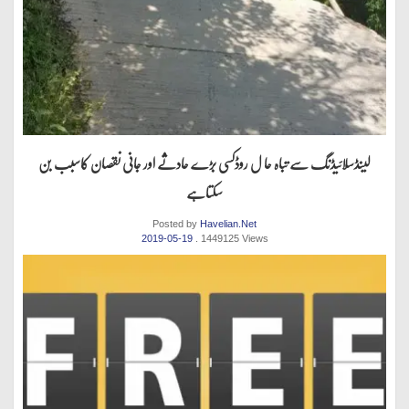
لینڈسلائیڈنگ سے تباہ حا ل روڈکسی بڑے حادثے اور جانی نقصان کاسبب بن
سکتاہے
Posted by
Havelian.Net
2019-05-19
. 1449125 Views