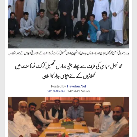
محمد نبیل عباسی کی طرف سےپہلے جشنِ بہاراں تحصیل کرکٹ ٹورنامنٹ میں
کھلاڑیوں کے لئے پچاس ہزار کا اعلان
Posted by
Havelian.Net
2019-06-09
. 1426449 Views