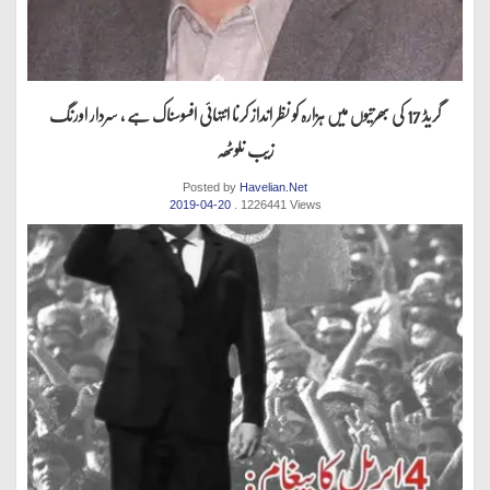
گریڈ 17 کی بھرتیوں میں ہزارہ کو نظر انداز کرنا انتہائی افسوسناک ہے ، سردار اورنگ
زیب نلوٹھہ
Posted by
Havelian.Net
2019-04-20
. 1226441 Views