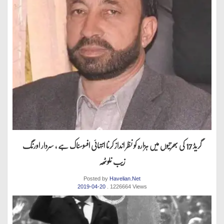
گریڈ 17 کی بھرتیوں میں ہزارہ کو نظر انداز کرنا انتہائی افسوسناک ہے ، سردار اورنگ
زیب نلوٹھہ
Posted by
Havelian.Net
2019-04-20
. 1226664 Views