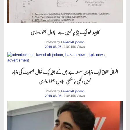
کابینہ خود ایک پیج پر نہیں ہے.بلاول بھٹو زرداری
Posted by
Fawad Ali jadoon
2019-03-07
. 1102156 Views
انسانی حقوق ایک بنیادی مسہلہ ہے جس کے بغیر ایک فھال جہموریت کی بنیاد
نہیں رکھی جا سکتی.بلاول بھٹو زرداری
Posted by
Fawad Ali jadoon
2019-03-05
. 1105158 Views