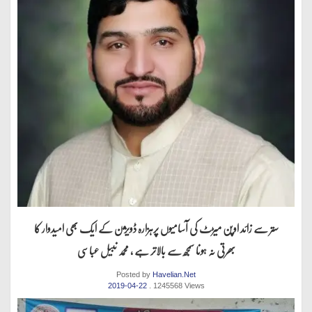
ستر سے زائد اوپن میڑٹ کی آسامیوں پرہزارہ ڈویژن کے ایک بھی امیدوار کا
بھرتی نہ ہونا سمجھ سے بالاتر ہے ، محمد نبیل عباسی
Posted by
Havelian.Net
2019-04-22
. 1245568 Views