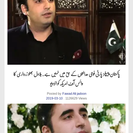
پاکستان پیپلز پارٹی فوجی عدالتوں کے حق میں نہیں ہے.بلاول بھٹو زرداری کا
وائس آف امریکہ کو انڑویو
Posted by
Fawad Ali jadoon
2019-03-10
. 1126629 Views