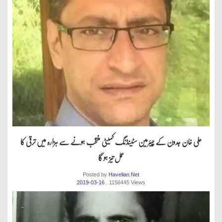
علی خان جدون کے چیئرمین سٹینڈنگ کمیٹی منتخب ہونے سے ہزارہ میں ترقی کا
عمل تیز ہو گا
Posted by
Havelian.Net
2019-03-16
. 1156445 Views