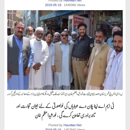
Posted by
Havelian.Net
2019-05-19
. 1449366 Views
ٹی ایم اے اپنا پلان دے حویلیاں کی خوبصورتی کے لئے ایوان تجارت اور
تاجربرادری تعاون کرے گی ، خورشیداعظم خان
Posted by
Havelian.Net
2019-05-16
. 1452940 Views