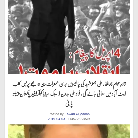
قائدِ عوام ذولفقار علی بھٹو شہید کی چالیسویں برسی جمعرات دن 3 بجے پریس کلب
ایبٹ آباد میں منائی جائے گی ، فواد علی جدون ڈسڑک میڈیا کوآرڈینیٹر پاکستان پیپلز
پارٹی
Posted by
Fawad Ali jadoon
2019-04-03
. 1145726 Views