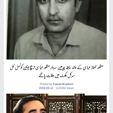
منظور ممتاز عباسی کے والد سابقہ چیرمین سردار منظور عباسی تریچ یونین کونسل نمل
سرکل بکوٹ میں وفات پاگئے
Posted by
Fawad Ali jadoon
2019-03-12
. 1126394 Views