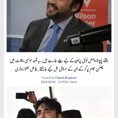
جتنے پاپڑ لاحاصل نوبل پراہیزکے لیے بیلے جارہے ہیں.یہ توجہ موسمی حالات میں
پھنسی عوام پر کر کے ان کے مساہل حل کیے جاسکتے.بلاعل بھٹو زرداری
Posted by
Fawad Ali jadoon
2019-03-03
. 1109066 Views