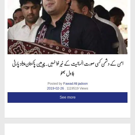
امن کے دشمن کسی صورت انسانیت کے خیر خوا نہیں.چیرمین پاکستان پیلز پارٹی
بلاول بھٹو
Posted by
Fawad Ali jadoon
2019-02-26
. 1119519 Views
See more