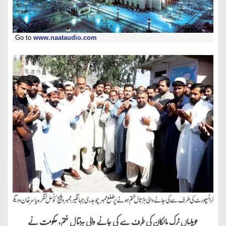
Go to
www.naataudio.com
حویلیاں ٹرک مالکان کی طرف سے کی جانے والی ہڑتال ختم، حکومت نے