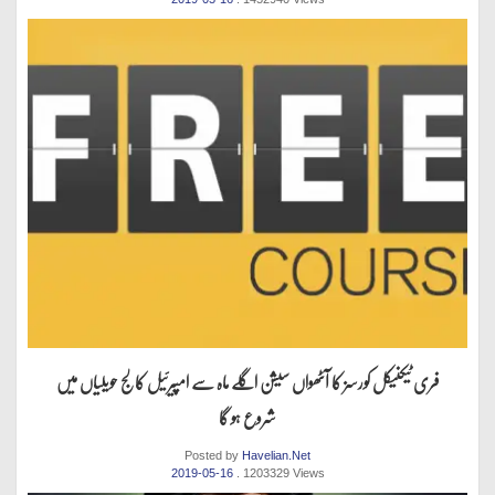
فری ٹیکنیکل کورسز کا آٹھواں سیشن اگلے ماہ سے امپیرئیل کالج حویلیاں میں
شروع ہو گا
Posted by
Havelian.Net
2019-05-16
. 1203329 Views