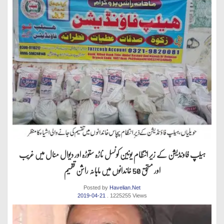
ہیلپ فاونڈیشن کے زیر انتظام یونین کونسل ناڑہ ستوڑہ اور دیوال منال میں غریب
اور مستحق 50 خاندانوں میں ماہانہ راشن تقسیم
Posted by
Havelian.Net
2019-04-21
. 1225255 Views