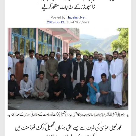
ٹرانسپورٹرز کے مطالبات منظور کر لیے
Posted by
Havelian.Net
2019-06-13
. 1874785 Views
محمد نبیل عباسی کی طرف سےپہلے جشنِ بہاراں تحصیل کرکٹ ٹورنامنٹ میں