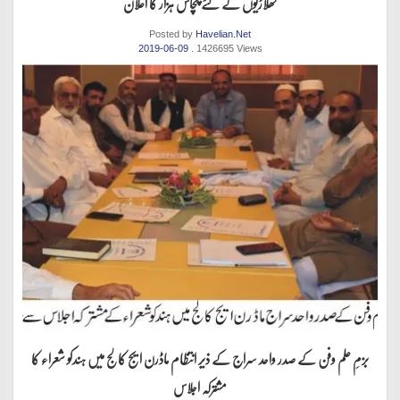
کھلاڑیوں کے لئے پچاس ہزار کا اعلان
Posted by
Havelian.Net
2019-06-09
. 1426695 Views
بزمِ علم وفن کے صدر واحد سراج کے ذیر انتظام ماڈرن ایج کالج میں ہندکو شعراء کا
مشترکہ اجلاس