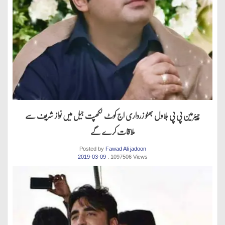
چیئرمین پی پی بلاول بھٹو زرداری اج کوٹ لکھپت جیل میں نواز شریف سے
ملاقات کرے گے
Posted by
Fawad Ali jadoon
2019-03-09
. 1097506 Views