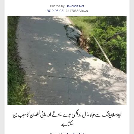
Posted by
Havelian.Net
2019-06-02
. 1447066 Views
لینڈسلائیڈنگ سے تباہ حا ل روڈکسی بڑے حادثے اور جانی نقصان کاسبب بن
سکتاہے