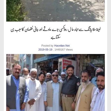
لینڈسلائیڈنگ سے تباہ حا ل روڈکسی بڑے حادثے اور جانی نقصان کاسبب بن
سکتاہے
Posted by
Havelian.Net
2019-05-19
. 1449167 Views