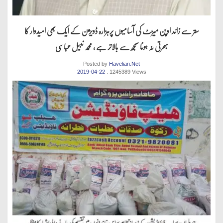
ستر سے زائد اوپن میڑٹ کی آسامیوں پرہزارہ ڈویژن کے ایک بھی امیدوار کا
بھرتی نہ ہونا سمجھ سے بالاتر ہے ، محمد نبیل عباسی
Posted by
Havelian.Net
2019-04-22
. 1245389 Views