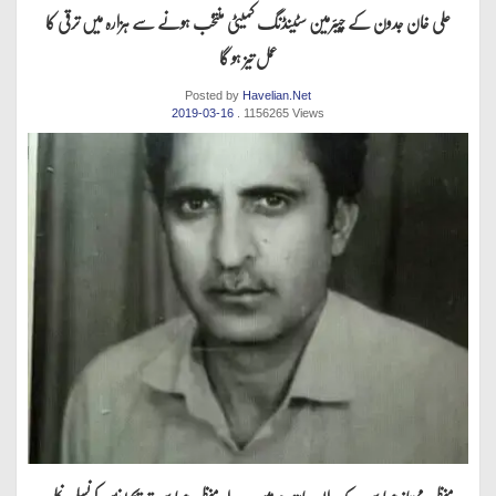
علی خان جدون کے چیئرمین سٹینڈنگ کمیٹی منتخب ہونے سے ہزارہ میں ترقی کا
عمل تیز ہو گا
Posted by
Havelian.Net
2019-03-16
. 1156265 Views