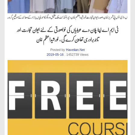
ٹی ایم اے اپنا پلان دے حویلیاں کی خوبصورتی کے لئے ایوان تجارت اور
تاجربرادری تعاون کرے گی ، خورشیداعظم خان
Posted by
Havelian.Net
2019-05-16
. 1452739 Views