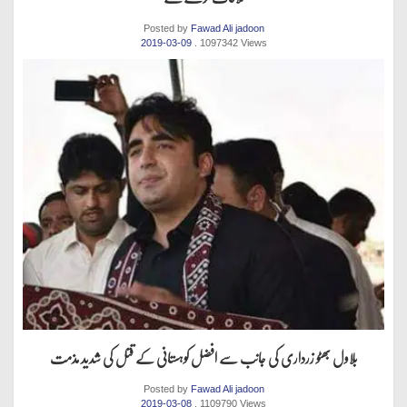
Posted by
Fawad Ali jadoon
2019-03-09
. 1097342 Views
بلاول بھٹو زرداری کی جانب سے افضل کوہستانی کے قتل کی شدید مذمت
Posted by
Fawad Ali jadoon
2019-03-08
. 1109790 Views