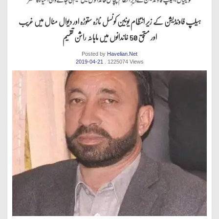
ہیلپ فاونڈیشن کے زیر انتظام یونین کونسل ناڑہ ستوڑہ اور دیوال منال میں غریب
اور مستحق 50 خاندانوں میں ماہانہ راشن تقسیم
Posted by
Havelian.Net
2019-04-21
. 1225074 Views