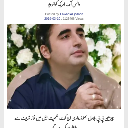
وائس آف امریکہ کو انڑویو
Posted by
Fawad Ali jadoon
2019-03-10
. 1126466 Views
چیئرمین پی پی بلاول بھٹو زرداری اج کوٹ لکھپت جیل میں نواز شریف سے
ملاقات کرے گے