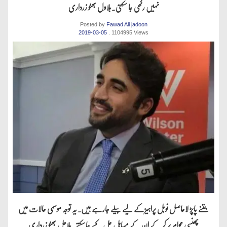
نہیں رکھی جا سکتی.بلاول بھٹو زرداری
Posted by
Fawad Ali jadoon
2019-03-05
. 1104995 Views
جتنے پاپڑ لاحاصل نوبل پراہیزکے لیے بیلے جارہے ہیں.یہ توجہ موسمی حالات میں
پھنسی عوام پر کر کے ان کے مساہل حل کیے جاسکتے.بلاعل بھٹو زرداری