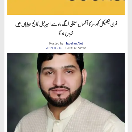
فری ٹیکنیکل کورسز کا آٹھواں سیشن اگلے ماہ سے امپیرئیل کالج حویلیاں میں
شروع ہو گا
Posted by
Havelian.Net
2019-05-16
. 1203148 Views