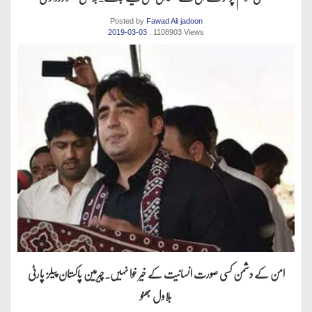
Posted by
Fawad Ali jadoon
2019-03-03
. 1108903 Views
امن کے دشمن کسی صورت انسانیت کے خیر خوا نہیں.چیرمین پاکستان پیلز پارٹی
بلاول بھٹو