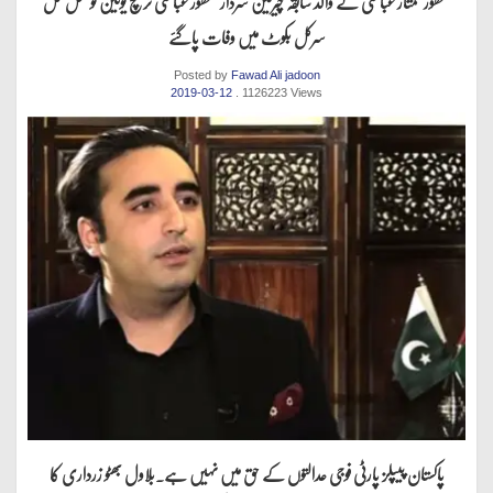
منظور ممتاز عباسی کے والد سابقہ چیرمین سردار منظور عباسی تریچ یونین کونسل نمل
سرکل بکوٹ میں وفات پاگئے
Posted by
Fawad Ali jadoon
2019-03-12
. 1126223 Views
پاکستان پیپلز پارٹی فوجی عدالتوں کے حق میں نہیں ہے.بلاول بھٹو زرداری کا