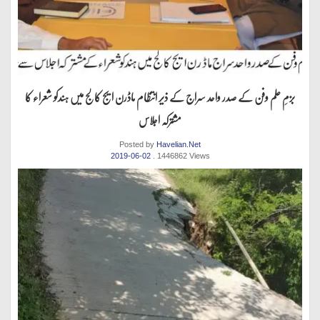
بزمِ علم وفن کے صدر واحد سراج کے ذیر انتظام ماڈرن ایج کالج میں ہندکو شعراء کا
مشترکہ اجلاس
Posted by
Havelian.Net
2019-06-02
. 1446862 Views