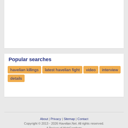
Popular searches
havelian killings
latest havelian fight
video
interview
details
About
|
Privacy
|
Sitemap
|
Contact
Copyright © 2013 - 2026 Havelian.Net. All rights reserved.