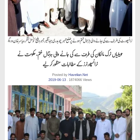
حویلیاں ٹرک مالکان کی طرف سے کی جانے والی ہڑتال ختم، حکومت نے
ٹرانسپورٹرز کے مطالبات منظور کر لیے
Posted by
Havelian.Net
2019-06-13
. 1874066 Views