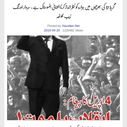
گریڈ 17 کی بھرتیوں میں ہزارہ کو نظر انداز کرنا انتہائی افسوسناک ہے ، سردار اورنگ
زیب نلوٹھہ
Posted by
Havelian.Net
2019-04-20
. 1226482 Views