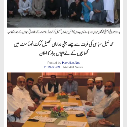
محمد نبیل عباسی کی طرف سےپہلے جشنِ بہاراں تحصیل کرکٹ ٹورنامنٹ میں
کھلاڑیوں کے لئے پچاس ہزار کا اعلان
Posted by
Havelian.Net
2019-06-09
. 1426491 Views