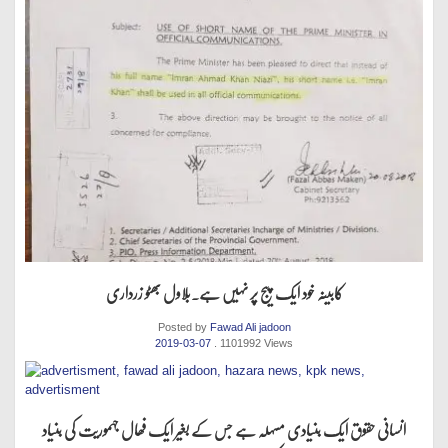
کابینہ خود ایک پیج پر نہیں ہے.بلاول بھٹو زرداری
Posted by
Fawad Ali jadoon
2019-03-07
. 1101992 Views
انسانی حقوق ایک بنیادی مسہلہ ہے جس کے بغیر ایک فھال جہموریت کی بنیاد