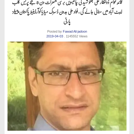
قائدِ عوام ذولفقار علی بھٹو شہید کی چالیسویں برسی جمعرات دن 3 بجے پریس کلب
ایبٹ آباد میں منائی جائے گی ، فواد علی جدون ڈسڑک میڈیا کوآرڈینیٹر پاکستان پیپلز
پارٹی
Posted by
Fawad Ali jadoon
2019-04-03
. 1145552 Views