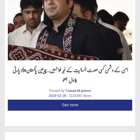
امن کے دشمن کسی صورت انسانیت کے خیر خوا نہیں.چیرمین پاکستان پیلز پارٹی
بلاول بھٹو
Posted by
Fawad Ali jadoon
2019-02-26
. 1119280 Views
See more