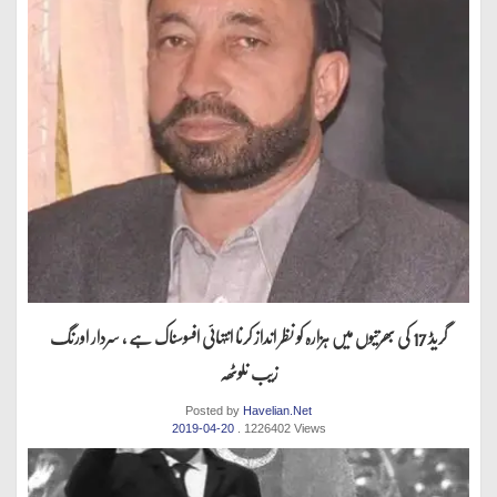
گریڈ 17 کی بھرتیوں میں ہزارہ کو نظر انداز کرنا انتہائی افسوسناک ہے ، سردار اورنگ
زیب نلوٹھہ
Posted by
Havelian.Net
2019-04-20
. 1226402 Views