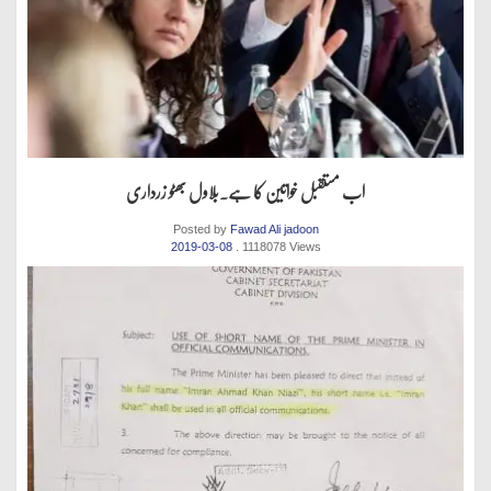
اب مستقبل خواتین کا ہے.بلاول بھٹو زرداری
Posted by
Fawad Ali jadoon
2019-03-08
. 1118078 Views