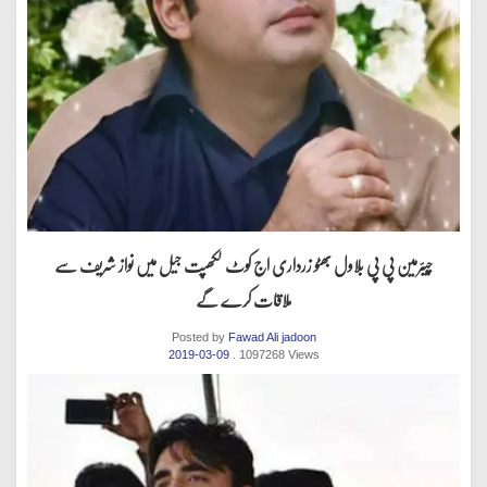
چیئرمین پی پی بلاول بھٹو زرداری اج کوٹ لکھپت جیل میں نواز شریف سے
ملاقات کرے گے
Posted by
Fawad Ali jadoon
2019-03-09
. 1097268 Views