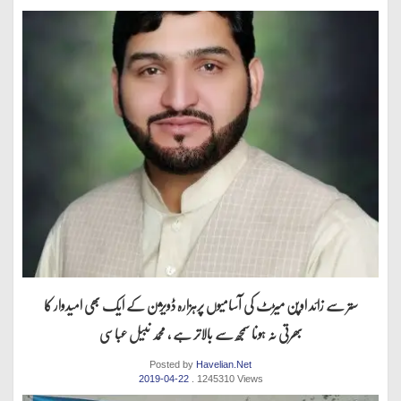
ستر سے زائد اوپن میڑٹ کی آسامیوں پرہزارہ ڈویژن کے ایک بھی امیدوار کا
بھرتی نہ ہونا سمجھ سے بالاتر ہے ، محمد نبیل عباسی
Posted by
Havelian.Net
2019-04-22
. 1245310 Views