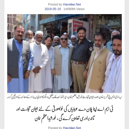
Posted by
Havelian.Net
2019-05-19
. 1449084 Views
ٹی ایم اے اپنا پلان دے حویلیاں کی خوبصورتی کے لئے ایوان تجارت اور
تاجربرادری تعاون کرے گی ، خورشیداعظم خان
Posted by
Havelian.Net