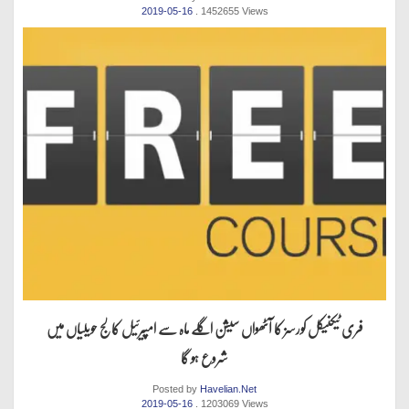
2019-05-16
. 1452655 Views
فری ٹیکنیکل کورسز کا آٹھواں سیشن اگلے ماہ سے امپیرئیل کالج حویلیاں میں
شروع ہو گا
Posted by
Havelian.Net
2019-05-16
. 1203069 Views