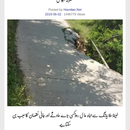
Posted by
Havelian.Net
2019-06-02
. 1446779 Views
لینڈسلائیڈنگ سے تباہ حا ل روڈکسی بڑے حادثے اور جانی نقصان کاسبب بن
سکتاہے