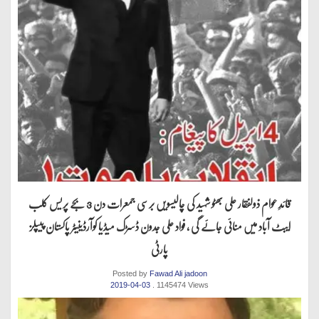
قائدِ عوام ذولفقار علی بھٹو شہید کی چالیسویں برسی جمعرات دن 3 بجے پریس کلب
ایبٹ آباد میں منائی جائے گی ، فواد علی جدون ڈسڑک میڈیا کوآرڈینیٹر پاکستان پیپلز
پارٹی
Posted by
Fawad Ali jadoon
2019-04-03
. 1145474 Views