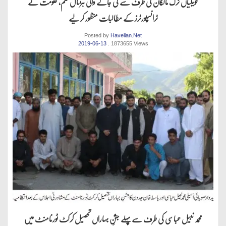
حویلیاں ٹرک مالکان کی طرف سے کی جانے والی ہڑتال ختم، حکومت نے
ٹرانسپورٹرز کے مطالبات منظور کر لیے
Posted by
Havelian.Net
2019-06-13
. 1873655 Views
محمد نبیل عباسی کی طرف سےپہلے جشنِ بہاراں تحصیل کرکٹ ٹورنامنٹ میں