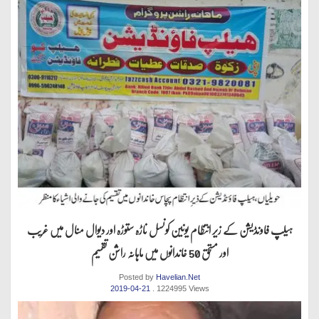
ہیلپ فاونڈیشن کے زیر انتظام یونین کونسل ناڑہ ستوڑہ اور دیوال منال میں غریب
اور مستحق 50 خاندانوں میں ماہانہ راشن تقسیم
Posted by
Havelian.Net
2019-04-21
. 1224995 Views