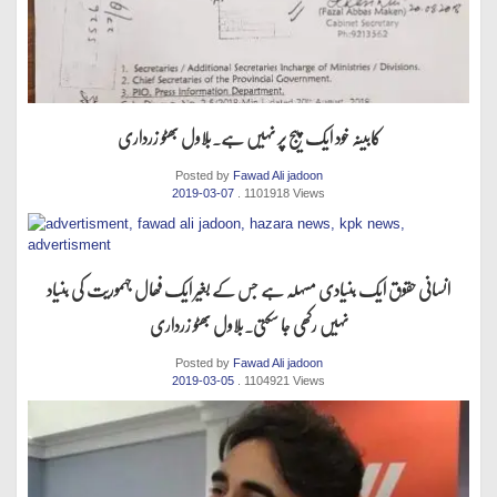
کابینہ خود ایک پیج پر نہیں ہے.بلاول بھٹو زرداری
Posted by
Fawad Ali jadoon
2019-03-07
. 1101918 Views
انسانی حقوق ایک بنیادی مسہلہ ہے جس کے بغیر ایک فھال جہموریت کی بنیاد
نہیں رکھی جا سکتی.بلاول بھٹو زرداری
Posted by
Fawad Ali jadoon
2019-03-05
. 1104921 Views