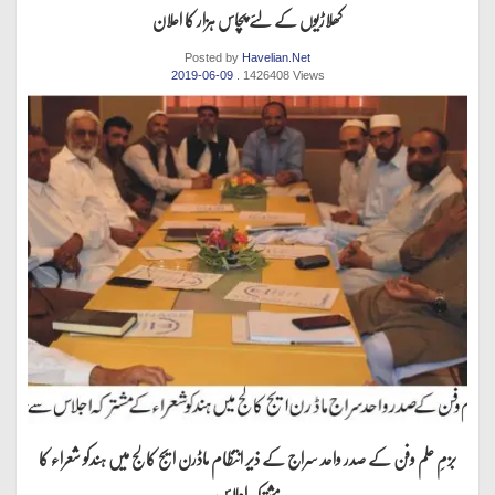
کھلاڑیوں کے لئے پچاس ہزار کا اعلان
Posted by
Havelian.Net
2019-06-09
. 1426408 Views
بزمِ علم وفن کے صدر واحد سراج کے ذیر انتظام ماڈرن ایج کالج میں ہندکو شعراء کا
مشترکہ اجلاس