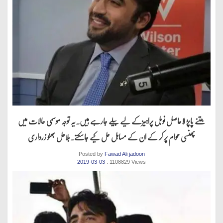
جتنے پاپڑ لاحاصل نوبل پراہیزکے لیے بیلے جارہے ہیں.یہ توجہ موسمی حالات میں
پھنسی عوام پر کر کے ان کے مساہل حل کیے جاسکتے.بلاعل بھٹو زرداری
Posted by
Fawad Ali jadoon
2019-03-03
. 1108829 Views