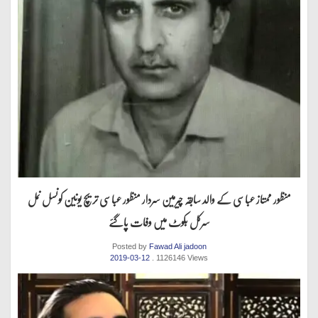
منظور ممتاز عباسی کے والد سابقہ چیرمین سردار منظور عباسی تریچ یونین کونسل نمل
سرکل بکوٹ میں وفات پاگئے
Posted by
Fawad Ali jadoon
2019-03-12
. 1126146 Views