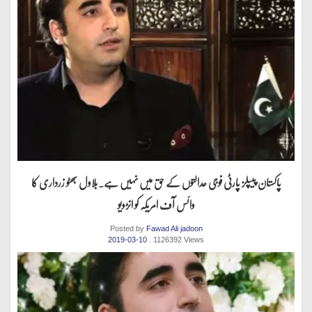
پاکستان پیپلز پارٹی فوجی عدالتوں کے حق میں نہیں ہے.بلاول بھٹو زرداری کا
وائس آف امریکہ کو انڑویو
Posted by
Fawad Ali jadoon
2019-03-10
. 1126392 Views