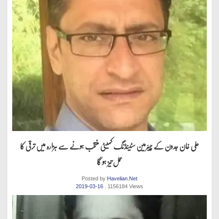
علی خان جدون کے چیئرمین سٹینڈنگ کمیٹی منتخب ہونے سے ہزارہ میں ترقی کا
عمل تیز ہو گا
Posted by
Havelian.Net
2019-03-16
. 1156184 Views