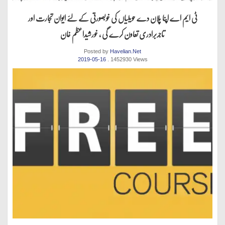
ٹی ایم اے اپنا پلان دے حویلیاں کی خوبصورتی کے لئے ایوان تجارت اور
تاجربرادری تعاون کرے گی ، خورشیداعظم خان
Posted by
Havelian.Net
2019-05-16
. 1452930 Views