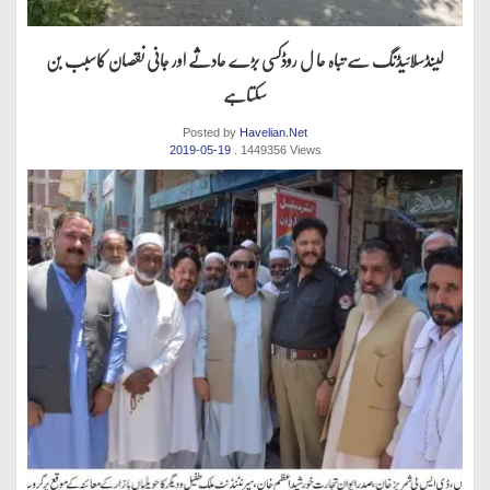
لینڈسلائیڈنگ سے تباہ حا ل روڈکسی بڑے حادثے اور جانی نقصان کاسبب بن
سکتاہے
Posted by
Havelian.Net
2019-05-19
. 1449356 Views