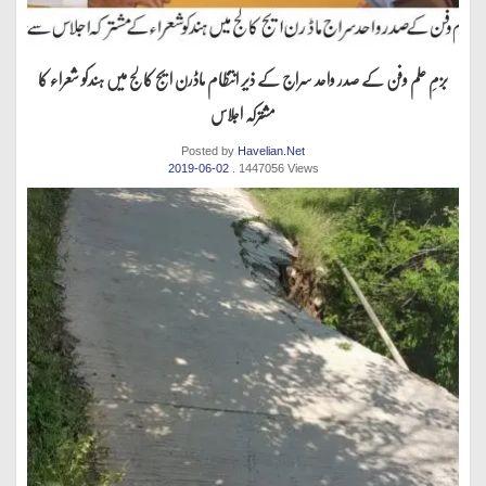
بزمِ علم وفن کے صدر واحد سراج کے ذیر انتظام ماڈرن ایج کالج میں ہندکو شعراء کا
مشترکہ اجلاس
Posted by
Havelian.Net
2019-06-02
. 1447056 Views