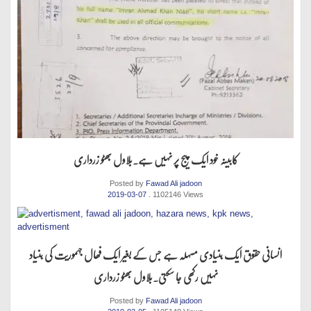
کابینہ خود ایک پیج پر نہیں ہے.بلاول بھٹو زرداری
Posted by
Fawad Ali jadoon
2019-03-07
. 1102146 Views
انسانی حقوق ایک بنیادی مسہلہ ہے جس کے بغیر ایک فھال جہموریت کی بنیاد
نہیں رکھی جا سکتی.بلاول بھٹو زرداری
Posted by
Fawad Ali jadoon