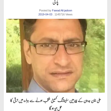
پارٹی
Posted by
Fawad Ali jadoon
2019-04-03
. 1145716 Views
علی خان جدون کے چیئرمین سٹینڈنگ کمیٹی منتخب ہونے سے ہزارہ میں ترقی کا
عمل تیز ہو گا