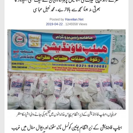
بھرتی نہ ہونا سمجھ سے بالاتر ہے ، محمد نبیل عباسی
Posted by
Havelian.Net
2019-04-22
. 1245558 Views
ہیلپ فاونڈیشن کے زیر انتظام یونین کونسل ناڑہ ستوڑہ اور دیوال منال میں غریب