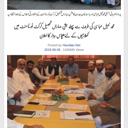
محمد نبیل عباسی کی طرف سےپہلے جشنِ بہاراں تحصیل کرکٹ ٹورنامنٹ میں
کھلاڑیوں کے لئے پچاس ہزار کا اعلان
Posted by
Havelian.Net
2019-06-09
. 1426685 Views