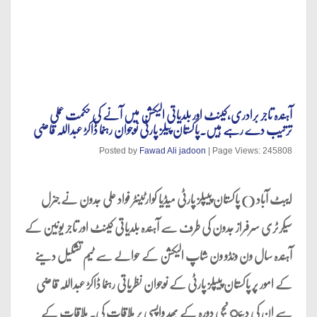
آہندہ تاجر برادری,کینٹ اور بلدیاتی الیکشن میں آنے کی حکمت عملی
ترتیب دے رہے ہیں.پاکستان پیلز پارٹی نوجوان رہنما ڈاکڑ عبداللہ قاضی
Posted by
Fawad Ali jadoon
| Page Views: 245808
ایبٹ آباد () پاکستان پیپلز پارٹی میڈیا کوارٹینٹر فواد علی جدون نے جنرل
سیکرٹری سرفراز جدون کی طرف سے آہندہ بلدیاتی کینٹ اور تاجر یونین کے
آہندہ سال ون ونڈو ون شاپ الیکشن کے حوالے سے ٹیم تشکیل دینے
کے امور پر پاکستان پیپلز پارٹی کے نوجوان نظریاتی رہنما ڈاکڑ عبداللہ قاضی
سے ان کی دبئ نجی دورہ کے بھد واپسی پر ملاقات کی. ملاقات کے