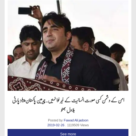
امن کے دشمن کسی صورت انسانیت کے خیر خوا نہیں.چیرمین پاکستان پیلز پارٹی
بلاول بھٹو
Posted by
Fawad Ali jadoon
2019-02-26
. 1119509 Views
See more