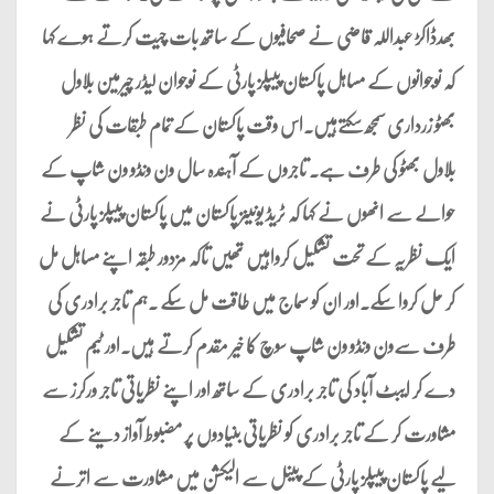
بھدڈاکڑ عبداللہ قاضی نے صحافیوں کے ساتھ بات چیت کرتے ہوے کہا
کہ نوجوانوں کے مساہل پاکستان پیپلز پارٹی کے نوجوان لیڈر چیرمین بلاول
بھٹو زرداری سمجھ سکتےہیں.اس وقت پاکستان کے تمام طبقات کی نظر
بلاول بھٹو کی طرف ہے. تاجروں کے آہندہ سال ون ونڈو ون شاپ کے
حوالے سے انھوں نے کہا کہ ٹریڈ یونینز پاکستان میں پاکستان پیپلز پارٹی نے
ایک نظریہ کے تحت تشکیل کرواہیں تھیں تاکہ مزدور طبقہ اپنے مساہل مل
کر حل کروا سکے.اور ان کو سماج میں طاقت مل سکے .ہم تاجر برادری کی
طرف سےون ونڈو ون شاپ سوچ کا خیر مقدم کرتے ہیں.اور ٹیم تشکیل
دے کر ایبٹ آباد کی تاجر برادری کے ساتھ اور اپنے نظریاتی تاجر ورکرز سے
مشاورت کر کے تاجر برادری کو نظریاتی بنیادوں پر مضبوط آواز دینے کے
لیے پاکستان پیپلز پارٹی کے پینل سے الیکشن میں مشاورت سے اترنے