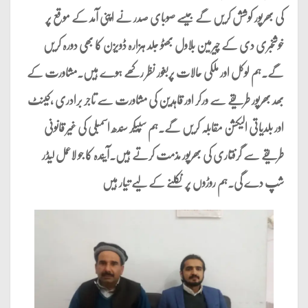
کی بھرپور کوشش کریں گے جیسے صوبای صدر نے اپنی آمد کے موقع پر
خوشخبری دی کے چیرمین بلاول بھٹو جلد ہزارہ ڈویزن کا بھی دورہ کریں
گے.ہم لوکل اور ملکی حالات پربغور نظر رکھے ہوے ہیں.مشاورت کے
بھد بھرپور طریقے سے ورکر اور قاہدین کی مشاورت سے تاجر برادری ,کینٹ
اور بلدیاتی الیکشن مقابلہ کریں گے.ہم سپیکر سندھ اسمبلی کی غیر قانونی
طریقے سے گرفتاری کی بھرپور مذمت کرتے ہیں.آیندہ کا جو لاعمل لیڈر
شپ دے گی.ہم روڑوں پر نکلنے کے لیے تیار ہیں