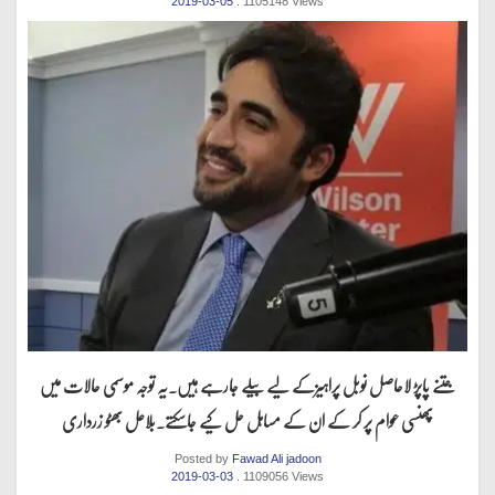
2019-03-05
. 1105148 Views
جتنے پاپڑ لاحاصل نوبل پراہیزکے لیے بیلے جارہے ہیں.یہ توجہ موسمی حالات میں
پھنسی عوام پر کر کے ان کے مساہل حل کیے جاسکتے.بلاعل بھٹو زرداری
Posted by
Fawad Ali jadoon
2019-03-03
. 1109056 Views