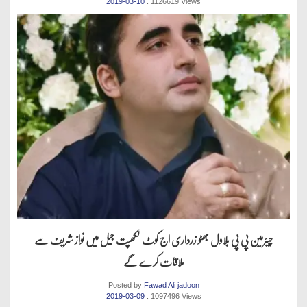
2019-03-10
. 1126619 Views
چیئرمین پی پی بلاول بھٹو زرداری اج کوٹ لکھپت جیل میں نواز شریف سے
ملاقات کرے گے
Posted by
Fawad Ali jadoon
2019-03-09
. 1097496 Views