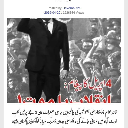
Posted by
Havelian.Net
2019-04-20
. 1226654 Views
قائدِ عوام ذولفقار علی بھٹو شہید کی چالیسویں برسی جمعرات دن 3 بجے پریس کلب
ایبٹ آباد میں منائی جائے گی ، فواد علی جدون ڈسڑک میڈیا کوآرڈینیٹر پاکستان پیپلز