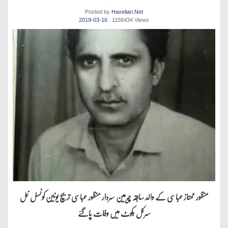
Posted by
Havelian.Net
2019-03-16
. 1156434 Views
منظور ممتاز عباسی کے والد سابقہ چیرمین سردار منظور عباسی تریچ یونین کونسل نمل
سرکل بکوٹ میں وفات پاگئے