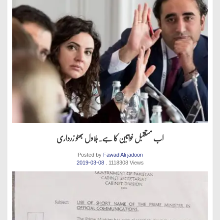
اب مستقبل خواتین کا ہے.بلاول بھٹو زرداری
Posted by
Fawad Ali jadoon
2019-03-08
. 1118308 Views