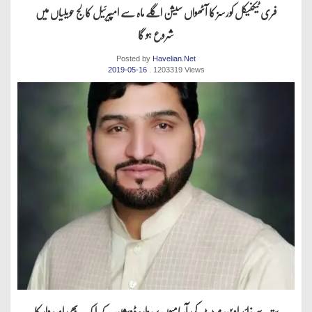
فری ٹیکنیکل کورسز کا آٹھواں سیشن اگلے ماہ سے امپیرئیل کالج حویلیاں میں
شروع ہو گا
Posted by
Havelian.Net
2019-05-16
. 1203319 Views
ستر سے زائد اوپن میڑٹ کی آسامیوں پرہزارہ ڈویژن کے ایک بھی امیدوار کا