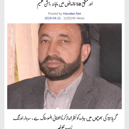
اور مستحق 50 خاندانوں میں ماہانہ راشن تقسیم
Posted by
Havelian.Net
2019-04-21
. 1225245 Views
گریڈ 17 کی بھرتیوں میں ہزارہ کو نظر انداز کرنا انتہائی افسوسناک ہے ، سردار اورنگ
زیب نلوٹھہ