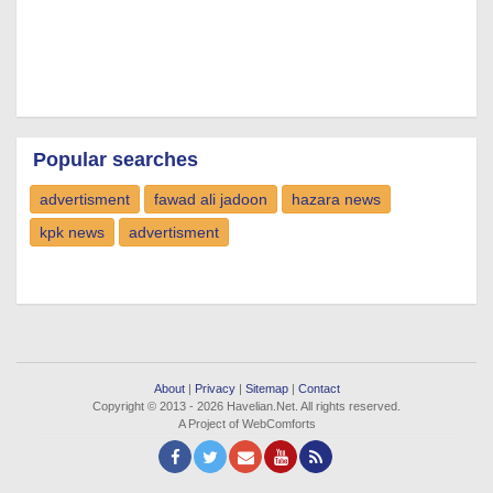
Popular searches
advertisment
fawad ali jadoon
hazara news
kpk news
advertisment
About
|
Privacy
|
Sitemap
|
Contact
Copyright © 2013 - 2026 Havelian.Net. All rights reserved.
A Project of WebComforts