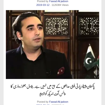
Posted by
Fawad Ali jadoon
2019-03-12
. 1126384 Views
پاکستان پیپلز پارٹی فوجی عدالتوں کے حق میں نہیں ہے.بلاول بھٹو زرداری کا
وائس آف امریکہ کو انڑویو
Posted by
Fawad Ali jadoon