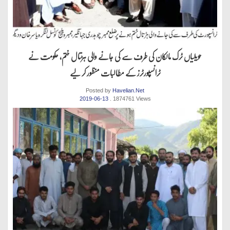
حویلیاں ٹرک مالکان کی طرف سے کی جانے والی ہڑتال ختم، حکومت نے
ٹرانسپورٹرز کے مطالبات منظور کر لیے
Posted by
Havelian.Net
2019-06-13
. 1874761 Views