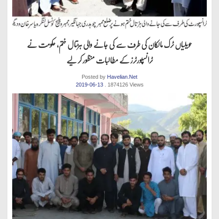
حویلیاں ٹرک مالکان کی طرف سے کی جانے والی ہڑتال ختم، حکومت نے
ٹرانسپورٹرز کے مطالبات منظور کر لیے
Posted by
Havelian.Net
2019-06-13
. 1874126 Views