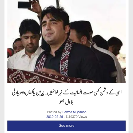
امن کے دشمن کسی صورت انسانیت کے خیر خوا نہیں.چیرمین پاکستان پیلز پارٹی
بلاول بھٹو
Posted by
Fawad Ali jadoon
2019-02-26
. 1119370 Views
See more