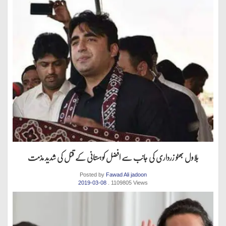
بلاول بھٹو زرداری کی جانب سے افضل کوہستانی کے قتل کی شدید مذمت
Posted by
Fawad Ali jadoon
2019-03-08
. 1109805 Views