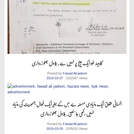
کابینہ خود ایک پیج پر نہیں ہے.بلاول بھٹو زرداری
Posted by
Fawad Ali jadoon
2019-03-07
. 1102007 Views
انسانی حقوق ایک بنیادی مسہلہ ہے جس کے بغیر ایک فھال جہموریت کی بنیاد
نہیں رکھی جا سکتی.بلاول بھٹو زرداری
Posted by
Fawad Ali jadoon
2019-03-05
. 1105010 Views