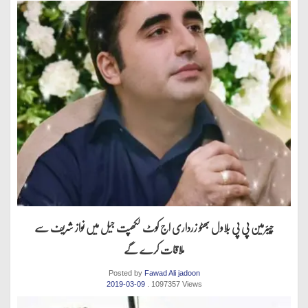
چیئرمین پی پی بلاول بھٹو زرداری اج کوٹ لکھپت جیل میں نواز شریف سے
ملاقات کرے گے
Posted by
Fawad Ali jadoon
2019-03-09
. 1097357 Views