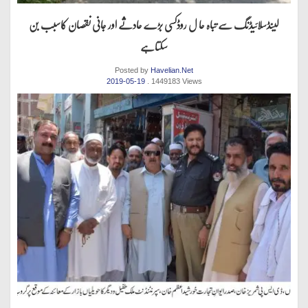
لینڈسلائیڈنگ سے تباہ حا ل روڈکسی بڑے حادثے اور جانی نقصان کاسبب بن
سکتاہے
Posted by
Havelian.Net
2019-05-19
. 1449183 Views