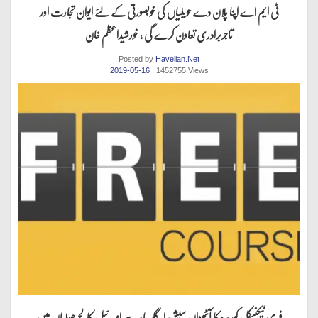
ٹی ایم اے اپنا پلان دے حویلیاں کی خوبصورتی کے لئے ایوان تجارت اور
تاجربرادری تعاون کرے گی ، خورشیداعظم خان
Posted by
Havelian.Net
2019-05-16
. 1452755 Views
فری ٹیکنیکل کورسز کا آٹھواں سیشن اگلے ماہ سے امپیرئیل کالج حویلیاں میں