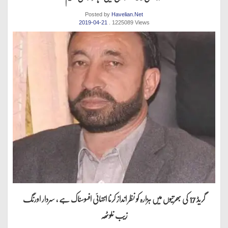
Posted by
Havelian.Net
2019-04-21
. 1225089 Views
گریڈ 17 کی بھرتیوں میں ہزارہ کو نظر انداز کرنا انتہائی افسوسناک ہے ، سردار اورنگ
زیب نلوٹھہ