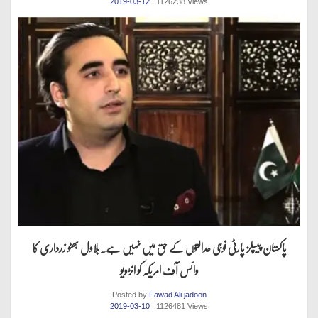
2019-03-12
. 1126238 Views
پاکستان پیپلز پارٹی فوجی عدالتوں کے حق میں نہیں ہے.بلاول بھٹو زرداری کا
وائس آف امریکہ کو انڑویو
Posted by
Fawad Ali jadoon
2019-03-10
. 1126481 Views