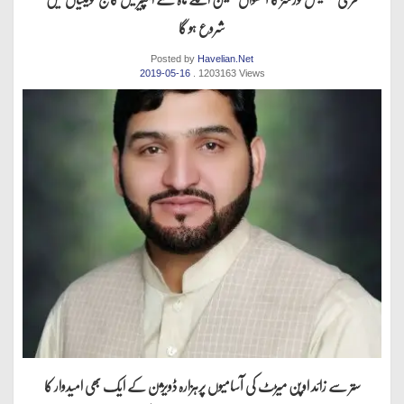
شروع ہو گا
Posted by
Havelian.Net
2019-05-16
. 1203163 Views
ستر سے زائد اوپن میڑٹ کی آسامیوں پرہزارہ ڈویژن کے ایک بھی امیدوار کا