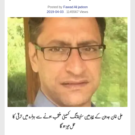
Posted by
Fawad Ali jadoon
2019-04-03
. 1145567 Views
علی خان جدون کے چیئرمین سٹینڈنگ کمیٹی منتخب ہونے سے ہزارہ میں ترقی کا
عمل تیز ہو گا