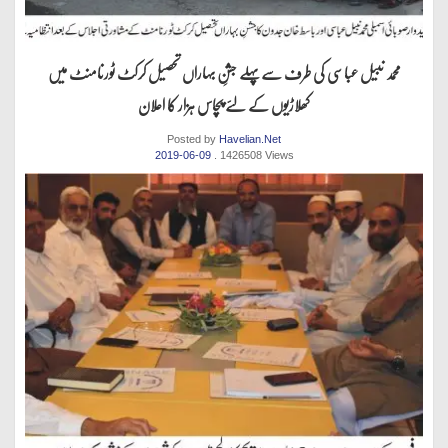
محمد نبیل عباسی کی طرف سےپہلے جشنِ بہاراں تحصیل کرکٹ ٹورنامنٹ میں
کھلاڑیوں کے لئے پچاس ہزار کا اعلان
Posted by
Havelian.Net
2019-06-09
. 1426508 Views