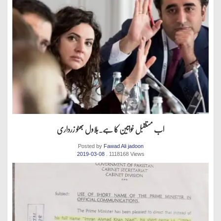
اب مستقبل خواتین کا ہے.بلاول بھٹو زرداری
Posted by
Fawad Ali jadoon
2019-03-08
. 1118168 Views