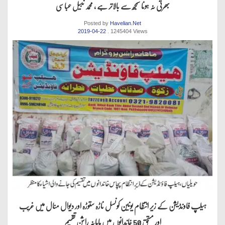
بھرتی نہ ہونا سمجھ سے بالاتر ہے ، محمد نبیل عباسی
Posted by
Havelian.Net
2019-04-22
. 1245404 Views
ہیلپ فاونڈیشن کے زیر انتظام یونین کونسل ناڑہ ستوڑہ اور دیوال منال میں غریب
اور مستحق 50 خاندانوں میں ماہانہ راشن تقسیم