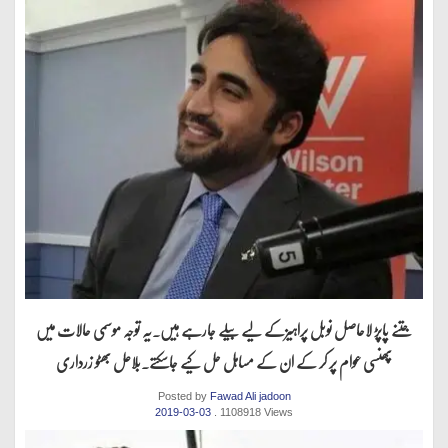
جتنے پاپڑ لاحاصل نوبل پراہیزکے لیے بیلے جارہے ہیں.یہ توجہ موسمی حالات میں
پھنسی عوام پر کر کے ان کے مساہل حل کیے جاسکتے.بلاعل بھٹو زرداری
Posted by
Fawad Ali jadoon
2019-03-03
. 1108918 Views