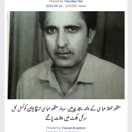
Posted by
Havelian.Net
2019-03-16
. 1156280 Views
منظور ممتاز عباسی کے والد سابقہ چیرمین سردار منظور عباسی تریچ یونین کونسل نمل
سرکل بکوٹ میں وفات پاگئے
Posted by
Fawad Ali jadoon