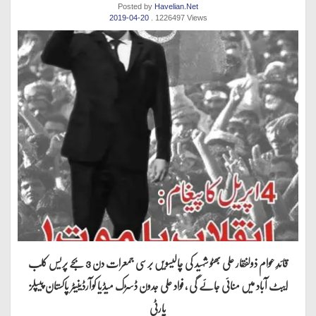
Posted by
Havelian.Net
2019-04-20
. 1226497 Views
قائدِ عوام ذولفقار علی بھٹو شہید کی چالیسویں برسی جمعرات دن 3 بجے پریس کلب
ایبٹ آباد میں منائی جائے گی ، فواد علی جدون ڈسڑک میڈیا کوآرڈینیٹر پاکستان پیپلز
پارٹی