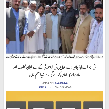
ٹی ایم اے اپنا پلان دے حویلیاں کی خوبصورتی کے لئے ایوان تجارت اور
تاجربرادری تعاون کرے گی ، خورشیداعظم خان
Posted by
Havelian.Net
2019-05-16
. 1452760 Views