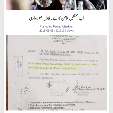
اب مستقبل خواتین کا ہے.بلاول بھٹو زرداری
Posted by
Fawad Ali jadoon
2019-03-08
. 1118173 Views