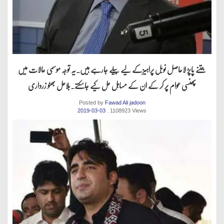
جتنے پاپڑ لاحاصل نوبل پراہیزکے لیے بیلے جارہے ہیں.یہ توجہ موسمی حالات میں
پھنسی عوام پر کر کے ان کے مساہل حل کیے جاسکتے.بلاعل بھٹو زرداری
Posted by
Fawad Ali jadoon
2019-03-03
. 1108923 Views