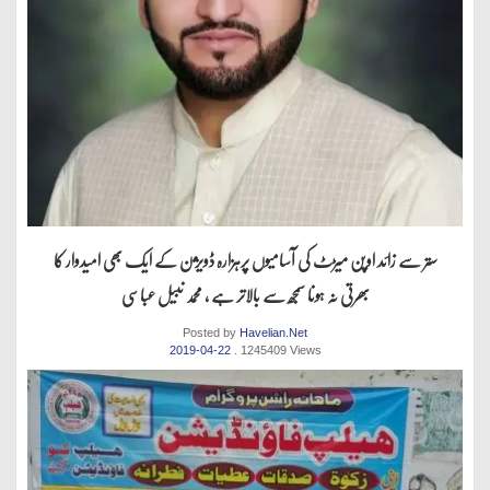
ستر سے زائد اوپن میڑٹ کی آسامیوں پرہزارہ ڈویژن کے ایک بھی امیدوار کا
بھرتی نہ ہونا سمجھ سے بالاتر ہے ، محمد نبیل عباسی
Posted by
Havelian.Net
2019-04-22
. 1245409 Views