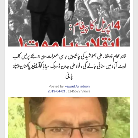
قائدِ عوام ذولفقار علی بھٹو شہید کی چالیسویں برسی جمعرات دن 3 بجے پریس کلب
ایبٹ آباد میں منائی جائے گی ، فواد علی جدون ڈسڑک میڈیا کوآرڈینیٹر پاکستان پیپلز
پارٹی
Posted by
Fawad Ali jadoon
2019-04-03
. 1145572 Views