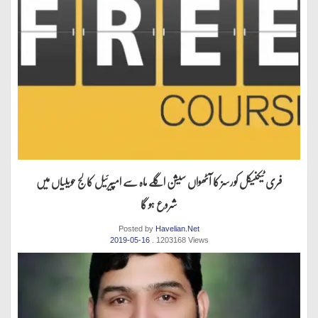
فری ٹیکنیکل کورسز کا آٹھواں سیشن اگلے ماہ سے امپیرئیل کالج حویلیاں میں
شروع ہو گا
Posted by
Havelian.Net
2019-05-16
. 1203168 Views