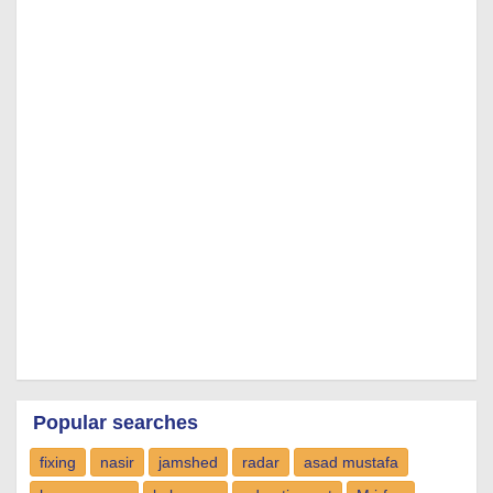
Popular searches
fixing
nasir
jamshed
radar
asad mustafa