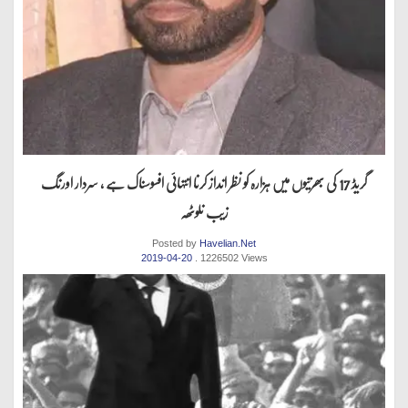
گریڈ 17 کی بھرتیوں میں ہزارہ کو نظر انداز کرنا انتہائی افسوسناک ہے ، سردار اورنگ
زیب نلوٹھہ
Posted by
Havelian.Net
2019-04-20
. 1226502 Views