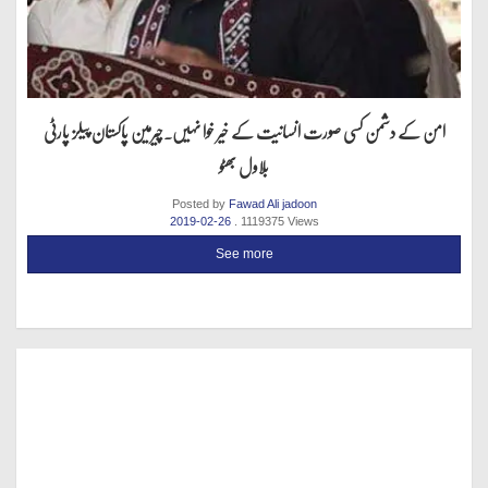
امن کے دشمن کسی صورت انسانیت کے خیر خوا نہیں.چیرمین پاکستان پیلز پارٹی
بلاول بھٹو
Posted by
Fawad Ali jadoon
2019-02-26
. 1119375 Views
See more