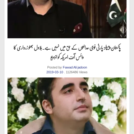
پاکستان پیپلز پارٹی فوجی عدالتوں کے حق میں نہیں ہے.بلاول بھٹو زرداری کا
وائس آف امریکہ کو انڑویو
Posted by
Fawad Ali jadoon
2019-03-10
. 1126486 Views