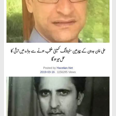
علی خان جدون کے چیئرمین سٹینڈنگ کمیٹی منتخب ہونے سے ہزارہ میں ترقی کا
عمل تیز ہو گا
Posted by
Havelian.Net
2019-03-16
. 1156285 Views