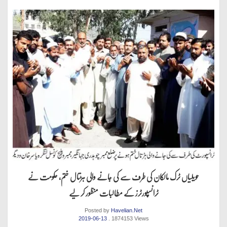
حویلیاں ٹرک مالکان کی طرف سے کی جانے والی ہڑتال ختم، حکومت نے
ٹرانسپورٹرز کے مطالبات منظور کر لیے
Posted by
Havelian.Net
2019-06-13
. 1874153 Views