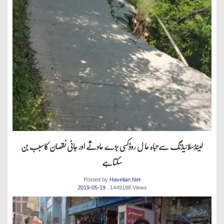
لینڈسلائیڈنگ سے تباہ حا ل روڈکسی بڑے حادثے اور جانی نقصان کاسبب بن
سکتاہے
Posted by
Havelian.Net
2019-05-19
. 1449188 Views