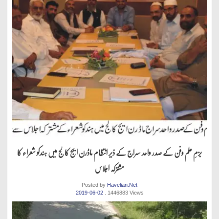
بزمِ علم وفن کے صدر واحد سراج کے ذیر انتظام ماڈرن ایج کالج میں ہندکو شعراء کا
مشترکہ اجلاس
Posted by
Havelian.Net
2019-06-02
. 1446883 Views