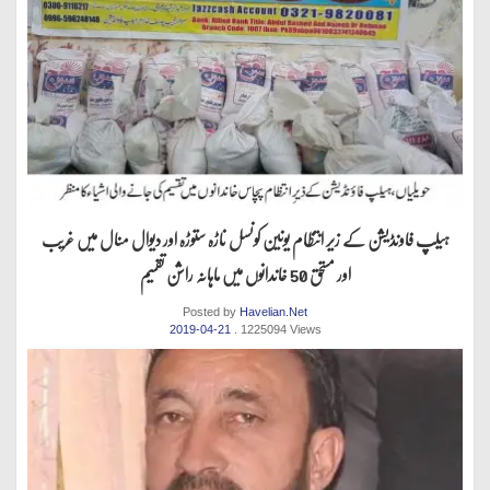
ہیلپ فاونڈیشن کے زیر انتظام یونین کونسل ناڑہ ستوڑہ اور دیوال منال میں غریب
اور مستحق 50 خاندانوں میں ماہانہ راشن تقسیم
Posted by
Havelian.Net
2019-04-21
. 1225094 Views