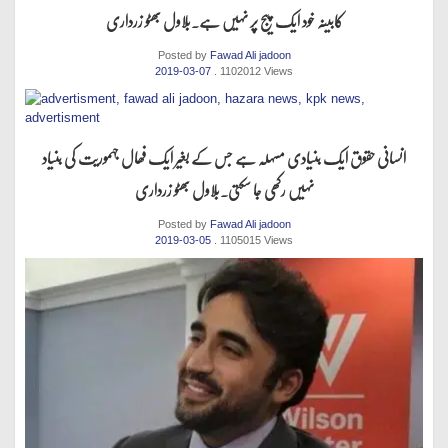
کابینہ خود ایک پیج پر نہیں ہے.بلاول بھٹو زرداری
Posted by
Fawad Ali jadoon
2019-03-07
. 1102012 Views
انسانی حقوق ایک بنیادی مسہلہ ہے جس کے بغیر ایک فھال جہموریت کی بنیاد
نہیں رکھی جا سکتی.بلاول بھٹو زرداری
Posted by
Fawad Ali jadoon
2019-03-05
. 1105015 Views