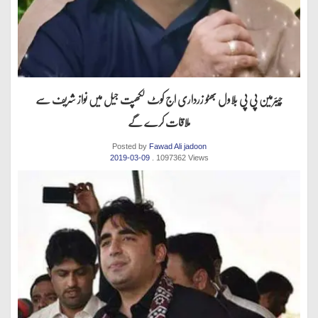
چیئرمین پی پی بلاول بھٹو زرداری اج کوٹ لکھپت جیل میں نواز شریف سے
ملاقات کرے گے
Posted by
Fawad Ali jadoon
2019-03-09
. 1097362 Views