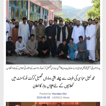
محمد نبیل عباسی کی طرف سےپہلے جشنِ بہاراں تحصیل کرکٹ ٹورنامنٹ میں
کھلاڑیوں کے لئے پچاس ہزار کا اعلان
Posted by
Havelian.Net
2019-06-09
. 1426513 Views