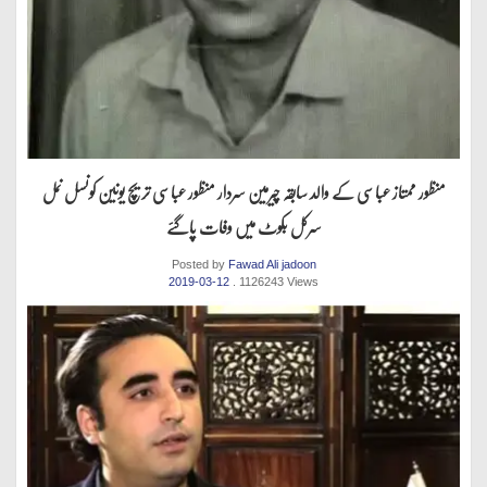
منظور ممتاز عباسی کے والد سابقہ چیرمین سردار منظور عباسی تریچ یونین کونسل نمل
سرکل بکوٹ میں وفات پاگئے
Posted by
Fawad Ali jadoon
2019-03-12
. 1126243 Views