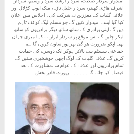
امیدوار سردار صلابت، سردار ارشد، سردار وسیم، سردار
اشرف ھاڑی کھیتر، سردار خلیل ناڑہ، ملک ایوب کڑلال اور
علاقہ گلیات کے معززین نے شرکت کی۔ اجلاس میں اعلان
کیا گیا ایسے امیدوار لائیں گے جو مسلم لیگ کو ٹف ٹاہم
دیں گے اپنی برادری کے ساتھ ساتھ دیگر برادریوں کو ساتھ
لیکر چلیں گے اس موقع پر سردار ابرار نے کہا میری جہاں
بھی آپکو ضرورت ھو گئ بھر پور تعاون کروں گا ہم
جماعتی سسٹم سے بالاتر ہوکر ایک دوسرے کی حمایت
کریں گے علاقہ گلیات کے لوگ اچھی خوشخبری سنیں گے
تمام برادریوں اور علاقے کے عوام سےمشاورت کے بعد
فیصلہ کیا جائے گا ۔۔۔۔۔ ۔رپورٹ قادر بخش