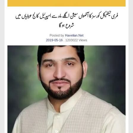
فری ٹیکنیکل کورسز کا آٹھواں سیشن اگلے ماہ سے امپیرئیل کالج حویلیاں میں
شروع ہو گا
Posted by
Havelian.Net
2019-05-16
. 1203022 Views