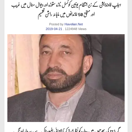
ہیلپ فاونڈیشن کے زیر انتظام یونین کونسل ناڑہ ستوڑہ اور دیوال منال میں غریب
اور مستحق 50 خاندانوں میں ماہانہ راشن تقسیم
Posted by
Havelian.Net
2019-04-21
. 1224948 Views
گریڈ 17 کی بھرتیوں میں ہزارہ کو نظر انداز کرنا انتہائی افسوسناک ہے ، سردار اورنگ