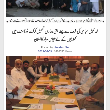
محمد نبیل عباسی کی طرف سےپہلے جشنِ بہاراں تحصیل کرکٹ ٹورنامنٹ میں
کھلاڑیوں کے لئے پچاس ہزار کا اعلان
Posted by
Havelian.Net
2019-06-09
. 1426350 Views