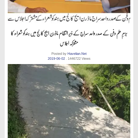
بزمِ علم وفن کے صدر واحد سراج کے ذیر انتظام ماڈرن ایج کالج میں ہندکو شعراء کا
مشترکہ اجلاس
Posted by
Havelian.Net
2019-06-02
. 1446722 Views