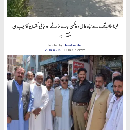
لینڈسلائیڈنگ سے تباہ حا ل روڈکسی بڑے حادثے اور جانی نقصان کاسبب بن
سکتاہے
Posted by
Havelian.Net
2019-05-19
. 1449027 Views