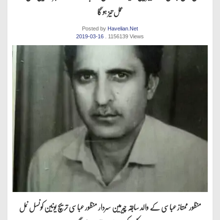
عمل تیز ہو گا
Posted by
Havelian.Net
2019-03-16
. 1156139 Views
منظور ممتاز عباسی کے والد سابقہ چیرمین سردار منظور عباسی تریچ یونین کونسل نمل