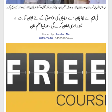
ٹی ایم اے اپنا پلان دے حویلیاں کی خوبصورتی کے لئے ایوان تجارت اور
تاجربرادری تعاون کرے گی ، خورشیداعظم خان
Posted by
Havelian.Net
2019-05-16
. 1452598 Views