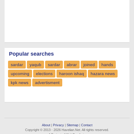
Popular searches
sardar
yaqub
sardar
abrar
joined
hands
upcoming
elections
haroon ishaq
hazara news
kpk news
advertisment
About
|
Privacy
|
Sitemap
|
Contact
Copyright © 2013 - 2026 Havelian.Net. All rights reserved.