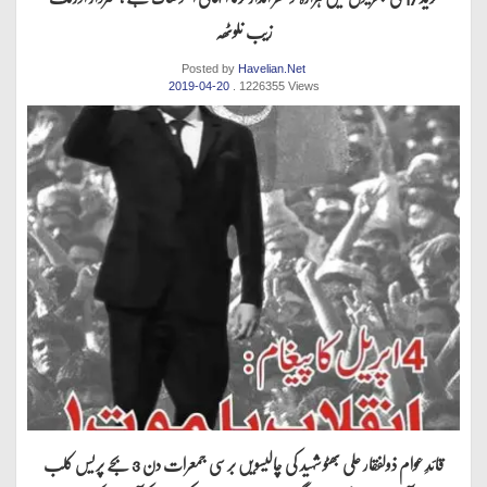
زیب نلوٹھہ
Posted by
Havelian.Net
2019-04-20
. 1226355 Views
قائدِ عوام ذولفقار علی بھٹو شہید کی چالیسویں برسی جمعرات دن 3 بجے پریس کلب