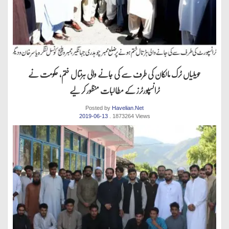
حویلیاں ٹرک مالکان کی طرف سے کی جانے والی ہڑتال ختم، حکومت نے
ٹرانسپورٹرز کے مطالبات منظور کر لیے
Posted by
Havelian.Net
2019-06-13
. 1873264 Views