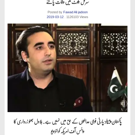
سرکل بکوٹ میں وفات پاگئے
Posted by
Fawad Ali jadoon
2019-03-12
. 1126103 Views
پاکستان پیپلز پارٹی فوجی عدالتوں کے حق میں نہیں ہے.بلاول بھٹو زرداری کا
وائس آف امریکہ کو انڑویو