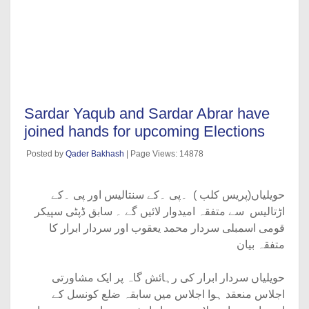
Sardar Yaqub and Sardar Abrar have
joined hands for upcoming Elections
Posted by
Qader Bakhash
| Page Views: 14878
حویلیاں(پریس کلب ) ۔پی ۔کے سنتالیس اور پی ۔کے
اڑتالیس سے متفقہ امیدوار لائیں گے ۔ سابق ڈپٹی سپیکر
قومی اسمبلی سردار محمد یعقوب اور سردار ابرار کا
متفقہ بیان
حویلیاں سردار ابرار کی رہائش گاہ پر ایک مشاورتی
اجلاس منعقد ہوا اجلاس میں سابقہ ضلع کونسل کے