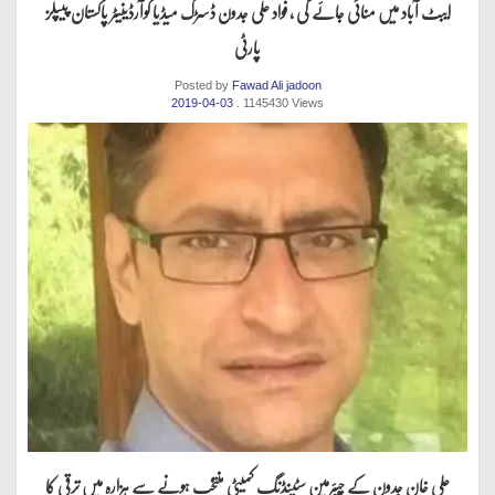
ایبٹ آباد میں منائی جائے گی ، فواد علی جدون ڈسڑک میڈیا کوآرڈینیٹر پاکستان پیپلز
پارٹی
Posted by
Fawad Ali jadoon
2019-04-03
. 1145430 Views
علی خان جدون کے چیئرمین سٹینڈنگ کمیٹی منتخب ہونے سے ہزارہ میں ترقی کا