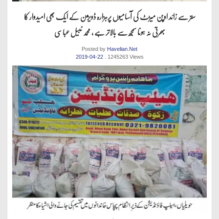
ستر سے زائد اوپن میڑٹ کی آسامیوں پرہزارہ ڈویژن کے ایک بھی امیدوار کا
بھرتی نہ ہونا سمجھ سے بالاتر ہے ، محمد نبیل عباسی
Posted by
Havelian.Net
2019-04-22
. 1245263 Views