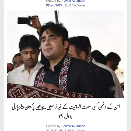
Posted by
Fawad Ali jadoon
2019-03-03
. 1108789 Views
امن کے دشمن کسی صورت انسانیت کے خیر خوا نہیں.چیرمین پاکستان پیلز پارٹی
بلاول بھٹو
Posted by
Fawad Ali jadoon
2019-02-26
. 1119240 Views