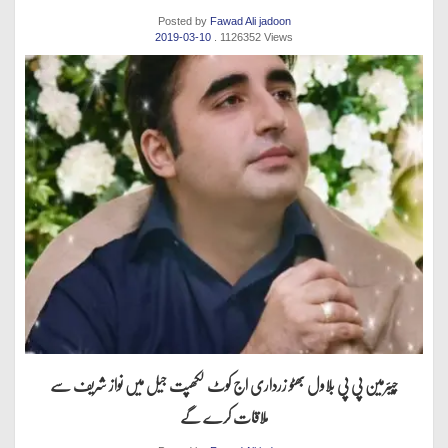
Posted by
Fawad Ali jadoon
2019-03-10
. 1126352 Views
چیئرمین پی پی بلاول بھٹو زرداری اج کوٹ لکھپت جیل میں نواز شریف سے
ملاقات کرے گے