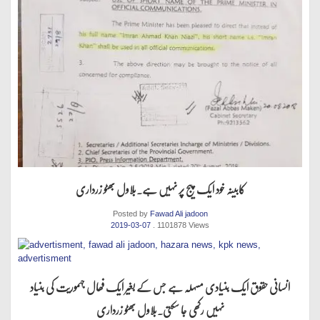
کابینہ خود ایک پیج پر نہیں ہے.بلاول بھٹو زرداری
Posted by
Fawad Ali jadoon
2019-03-07
. 1101878 Views
انسانی حقوق ایک بنیادی مسہلہ ہے جس کے بغیر ایک فھال جہموریت کی بنیاد
نہیں رکھی جا سکتی.بلاول بھٹو زرداری