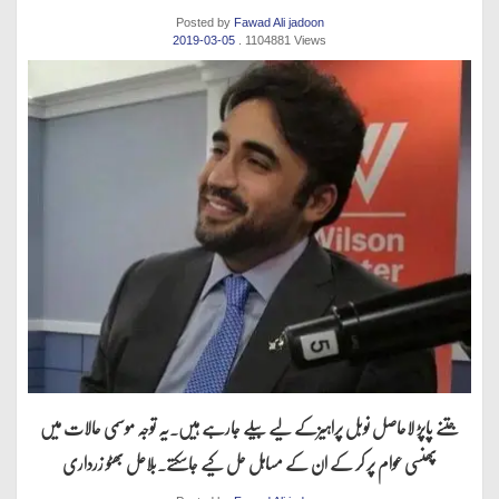
Posted by
Fawad Ali jadoon
2019-03-05
. 1104881 Views
جتنے پاپڑ لاحاصل نوبل پراہیزکے لیے بیلے جارہے ہیں.یہ توجہ موسمی حالات میں
پھنسی عوام پر کر کے ان کے مساہل حل کیے جاسکتے.بلاعل بھٹو زرداری