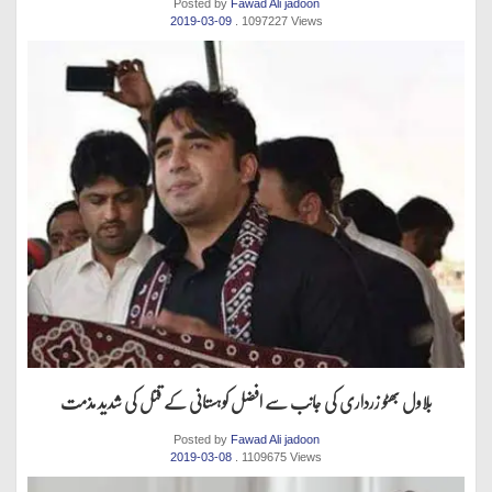
Posted by
Fawad Ali jadoon
2019-03-09
. 1097227 Views
بلاول بھٹو زرداری کی جانب سے افضل کوہستانی کے قتل کی شدید مذمت
Posted by
Fawad Ali jadoon
2019-03-08
. 1109675 Views