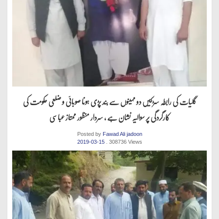
گلیات کی رابطہ سڑکیں دو مہینوں سے بند پڑی ہونا صوبائی و ضلعی حکومت کی
کارگردگی پر سوالیہ نشان ہے ، سردار منظور ممتاز عباسی
Posted by
Fawad Ali jadoon
2019-03-15
. 308736 Views