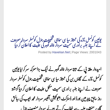
یونین کونسل ناڑہ کی ممتاز سیاسی سماجی شخصیت جنرل کونسلر سردار معروف
نے اپنے جنبہ برادری سمیت سردار خالد گوہر کی حمایت کا اعلان کر دیا
Posted by
Havelian.Net
| Page Views: 2001043
امیدوار حلقہ پی کے 37سردار خالد گوہر نے ایک بڑا معرکہ سر کر لیا یونین
کونسل ناڑہ کے گاؤں بن کی ممتاز سیاسی سماجی شخصیت جنرل کونسلر سردار
معروف نے اپنے جنبہ برادری سمیت مکمل حمایت کا اعلان کر دیا گزشتہ
روز سابق چیئرمین بورڈ اور ڈسٹرکٹ ایجوکیشن آفیسر سردار محمد ایوب کی رہائش
گاہ پر منعقدہ جلسہ سے خطاب کرتے ہوئے سردار منصف جنرل