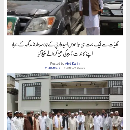
گلیات سے ایک بہت ہی بڑا جلوس امیدوار پی کے37سردار خالد گوہر کے ہمراہ
اپنے کاغذات نامزدگی جمع کروانے پہنچ گیا
Posted by
Abid Karim
2018-06-08
. 1980572 Views