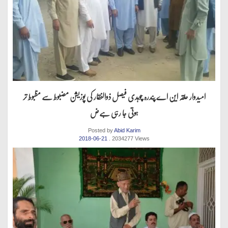
امیدوار حلقہ این اے پندرہ چوہدی فیصل ذوالفقار کی پوزیشن مضبوط سے مظبوط تر
ہوتی جا رہی ہےض
Posted by
Abid Karim
2018-06-21
. 2034277 Views