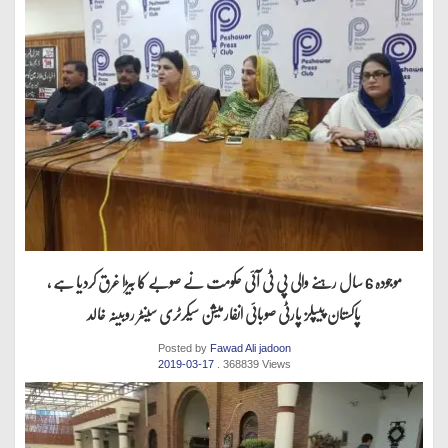
موجودہ 6 سال رہنے والی پی ٹی آئی حکومت نے صوبے کا بیڑا غرق کردیا ہے ،
پاکستان پیپلز پارٹی صوبائی انفارمیشن سیکرٹری سینٹر روبینہ خالد
Posted by
Fawad Ali jadoon
2019-03-17
. 368839 Views