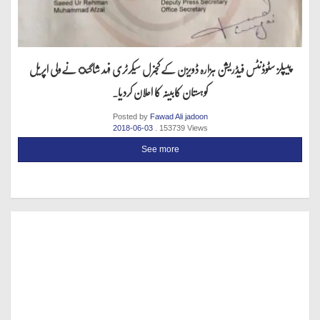
پیپلز سٹوڈنٹس فیڈریشن ہزارہ ڈویزن کےکجنرل سیکرٹری فہد شاگئ نےولی اپریل
کوہستان کابینہ کا اعلان کردیا۔
Posted by
Fawad Ali jadoon
2018-06-03
. 153739 Views
See more