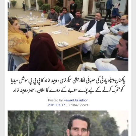
پاکستان پیپلز پارٹی کی صوبائی انفارمیشن سیکرٹری روبینہ خالد کا پی پی پی سوشل میڈیا
کو متحرک کرنے کے لیے پورے صوبے کے دورے کا اعلان ، سینٹر روبینہ خالد
Posted by
Fawad Ali jadoon
2019-03-17
. 339847 Views