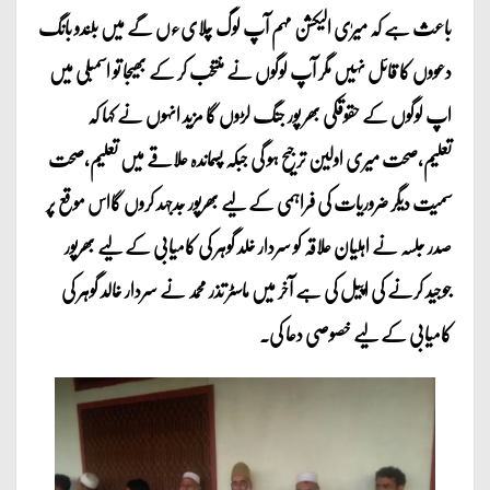
باعث ہے کہ میرٰی الیکشن مہم آپ لوگ چلایءں گے میں بلندو بانگ
دعووں کا قائل نہیں مگر آپ لوگوں نے منتخب کر کے بھیجا تو اسمبلی میں
اپ لوگوں کے حقوقکی بھر پور جنگ لڑوں گا مزید انہوں نے کہا کہ
تعلیم،صحت میری اولین ترجیح ہو گی جبکہ پسماندہ علاقے میں تعلیم،صحت
سمیت دیگر ضروریات کی فراہمی کے لیے بھرپور جدجہد کروں گااس موقع پر
صدر جلسہ نے اہلیان علاقہ کو سردار خلد گوہر کی کامیابی کے لیے بھرپور
جوجید کرنے کی اپیل کی ہے آخر میں ماسٹر تذر محمد نے سردار خالد گوہر کی
کامیابی کے لیے خصوصی دعا کی۔