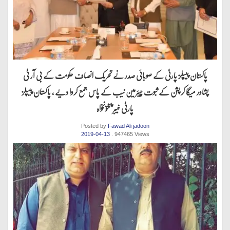
پاکستان پیپلز پارٹی کے صوبائی صدر نے تحریک انصاف حکومت کے بی آر ٹی
پشاور میگا کرپشن کے ثبوت چیئرمین نیب کے پاس جمع کروا دیے ، پاکستان پیپلز
پارٹی خیبر پختونخواہ
Posted by
Fawad Ali jadoon
2019-04-13
. 947465 Views