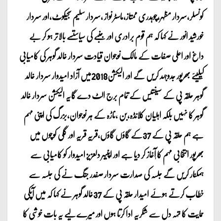
کونسلر،سردار مظہر،چوہدری ممتاز،ماسٹر نواز ،سردار سلیم سجیکوٹ،اور سردار
خورشید انور نے کہا کہ ہم قوم برادری اور جنبے کی سیاستسے بالاتر ہو کر بے
داغ اور اعلی صفات کے مالک نوجوان قیادت سردار خالد گوہر کی کامیابی
کیلیئے بھرپور جدوجہد کریں گے اور الیکشن2018میں آزاد امیدوار سردار خالد
گوہر حلقہ پی کے سینتیس کے تمام برج الٹ دے گایہ الیکشن سردار خالد
گوہر کا نہیں بلکہ اہلیان کلانڈہ،بن ،ناڑہ کے ہر نوجوان،بزرگ کی اپنی مہم
ہے ہم حلقہ پی کے 37کے گاؤں گاؤں،قریہ قریہ اور گلی کوچوں میں
بھرپور انتخابی مہم کا آٖغاز کر دیا ہے اور اپنیہر دلعزیز امیدوار کو کامیابی سے
ہمکنار کریں گے جلسہ کی صدارت سردار صفدر جنگ نے کی جلسہ سے
خطاب کرتے ہوئے امیدار حلقہ پی کے 37خالد گوہر نے کہا کہ میں آپکی
حمایت کا تہہ دل سے شکریہ ادا کرتا ہوں اور میرے لیے یہ بات خوشی کا