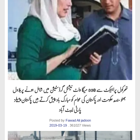
تھرکول پراجیکٹ سے 330 میگا واٹ نیشنل گرڈسٹیشن میں شامل ہونے پربلاول
بھٹو سندھ حکومت اور پاکستان کی عوام کو مبارک باد پیش کرتے ہیں پاکستان پیپلز
پارٹی ایبٹ آباد
Posted by
Fawad Ali jadoon
2019-03-19
. 361027 Views