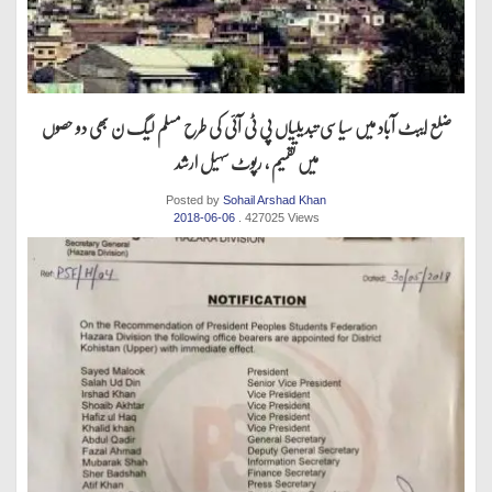
ضلع ایبٹ آباد میں سیاسی تبدیلیاں پی ٹی آئی کی طرح مسلم لیگ ن بھی دو حصوں
میں تقسیم ، رپوٹ سہیل ارشد
Posted by
Sohail Arshad Khan
2018-06-06
. 427025 Views