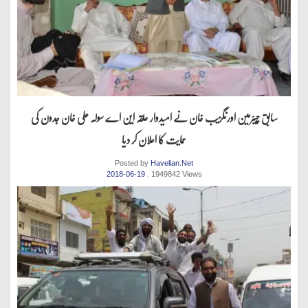
سابق چیئرمین اورنگزیب خان نے امیدوار حلقہ این اے سولہ علی خان جدون کی
حمایت کا اعلان کر دیا
Posted by
Havelian.Net
2018-06-19
. 1949842 Views