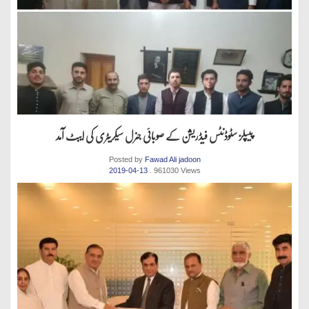
پیپلز سٹوڈنٹس فیڈریشن کے صوبائی جنرل سیکریٹری کی ایبٹ آمد
Posted by
Fawad Ali jadoon
2019-04-13
. 961030 Views