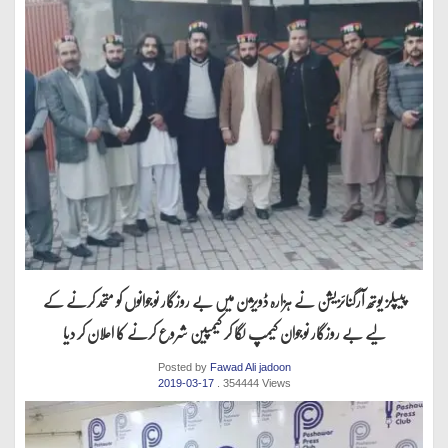
پیپلز یوتھ آرگنائزیشن نے ہزارہ ڈویژن میں بے روزگار نوجوانوں کو متحد کرنے کے
لیے بے روزگار نوجوان کیمپ لگا کر کیمپین شروع کرنے کا اعلان کر دیا
Posted by
Fawad Ali jadoon
2019-03-17
. 354444 Views