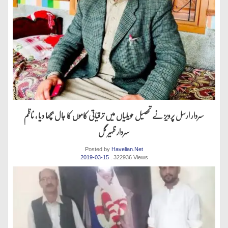
سردار ارسل پرویز نے تحصیل حویلیاں میں ترقیاتی کاموں کا جال بچھا دیا ، ناظم
سردار ظہیر گل
Posted by
Havelian.Net
2019-03-15
. 322936 Views