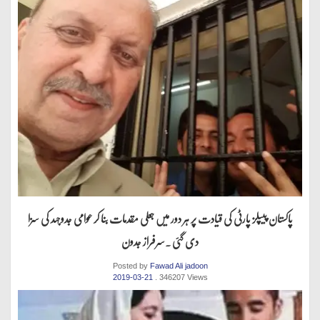
پاکستان پیپلز پارٹی کی قیادت پر ہر دور میں جعلی مقدمات بنا کر عوامی جدوجہد کی سزا
دی گئی .سرفراز جدون
Posted by
Fawad Ali jadoon
2019-03-21
. 346207 Views