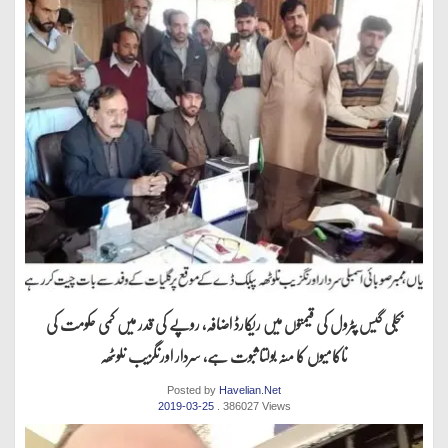
بجلی گیس پٹرول کی قیمتوں میں ریکارڈ اضافہ، روپے کی قدر میں کمی حکومت کی
ناکامیوں کا منہ بولتا ثبوت ہے، سردار اورنگزیب نلوٹھہ
Posted by
Havelian.Net
2019-03-25
. 386027 Views