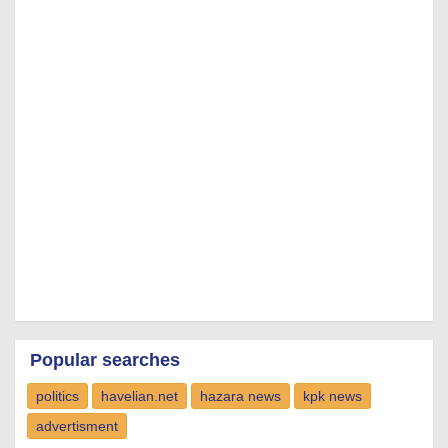
Popular searches
politics
havelian.net
hazara news
kpk news
advertisment