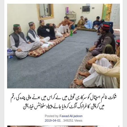
شوکت خانم ہسپتال کو سرکاری تحویل میں لے کر اس میں ہونے والی چندہ کی رقم
میں کرپشن کا فرانزک آڈٹ کروایا جائے پیپلز سٹوڈنٹس فیڈریشن
Posted by
Fawad Ali jadoon
2019-04-01
. 349251 Views