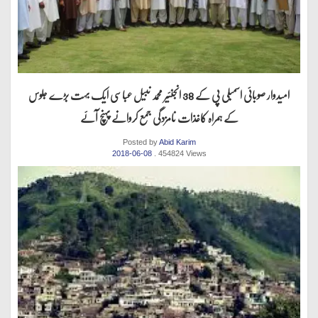
امیدوار صوبائی اسمبلی پی کے 38 انجنئیر محمد نبیل عباسی ایک بہت بڑے جلوس
کے ہمراہ کاغذات نامزدگی جمع کروانے پہنچ آئے
Posted by
Abid Karim
2018-06-08
. 454824 Views