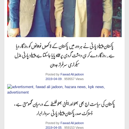
پاکستان پیپلز پارٹی نے ہر دور میں پاکستان کے لاکھوں نوجوانوں کو روزگار دیا
ہے.روزگار دے کر ہی دہشت گردی پر قابو پایا جاسکتا ہے پیپلز پارٹی جنرل
سیکرٹری سرفراز جدون
Posted by
Fawad Ali jadoon
2019-04-09
. 959557 Views
پاکستان کی سیاست اج بھی بھٹو اور اینٹی بھٹو فلسفے کے درمیان گھومتی ہے ،
ڈسٹرکٹ صدر پاکستان پیپلز پارٹی سردار ابرار
Posted by
Fawad Ali jadoon
2019-04-05
. 959153 Views