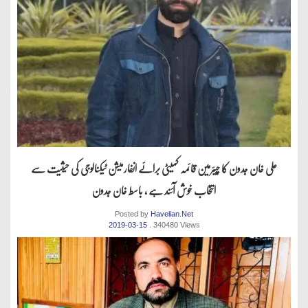
علی خان جدون کا چیئرمین قائمہ کمیٹی برائے انفارمیشن ٹیکنالوجی کی حیثیت سے
انتخاب خوش آئند ہے ، باسط خان جدون
Posted by
Havelian.Net
2019-03-15
. 340480 Views