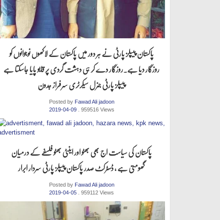
پاکستان پیپلز پارٹی نے ہر دور میں پاکستان کے لاکھوں نوجوانوں کو
روزگار دیا ہے.روزگار دے کر ہی دہشت گردی پر قابو پایا جاسکتا ہے
پیپلز پارٹی جنرل سیکرٹری سرفراز جدون
Posted by
Fawad Ali jadoon
2019-04-09
. 959516 Views
پاکستان کی سیاست اج بھی بھٹو اور اینٹی بھٹو فلسفے کے درمیان
گھومتی ہے ، ڈسٹرکٹ صدر پاکستان پیپلز پارٹی سردار ابرار
Posted by
Fawad Ali jadoon
2019-04-05
. 959112 Views