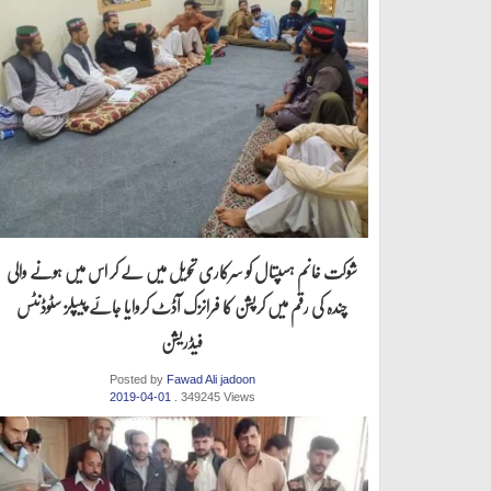
شوکت خانم ہسپتال کو سرکاری تحویل میں لے کر اس میں ہونے والی
چندہ کی رقم میں کرپشن کا فرانزک آڈٹ کروایا جائے پیپلز سٹوڈنٹس
فیڈریشن
Posted by
Fawad Ali jadoon
2019-04-01
. 349245 Views