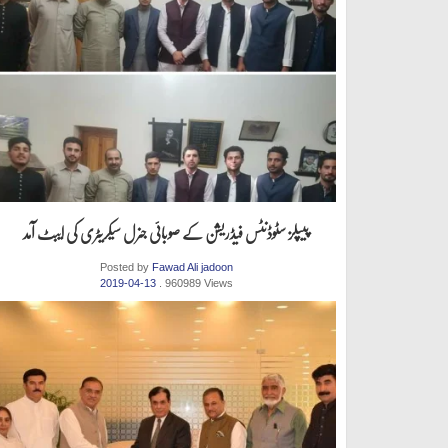
پیپلز سٹوڈنٹس فیڈریشن کے صوبائی جنرل سیکریٹری کی ایبٹ آمد
Posted by
Fawad Ali jadoon
2019-04-13
. 960989 Views