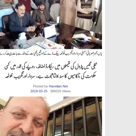
بجلی گیس پٹرول کی قیمتوں میں ریکارڈ اضافہ، روپے کی قدر میں کمی
حکومت کی ناکامیوں کا منہ بولتا ثبوت ہے، سردار اورنگزیب نلوٹھہ
Posted by
Havelian.Net
2019-03-25
. 386020 Views