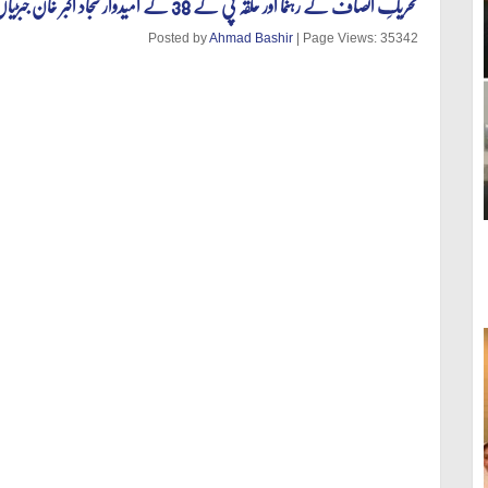
تحریکِ انصاف کے رہنما اور حلقہ پی کے 38 کے امیدوار سجاد اکبر خان جبڑیاں میں عوام سے خطاب کر رہے ہیں۔
Posted by
Ahmad Bashir
| Page Views: 35342