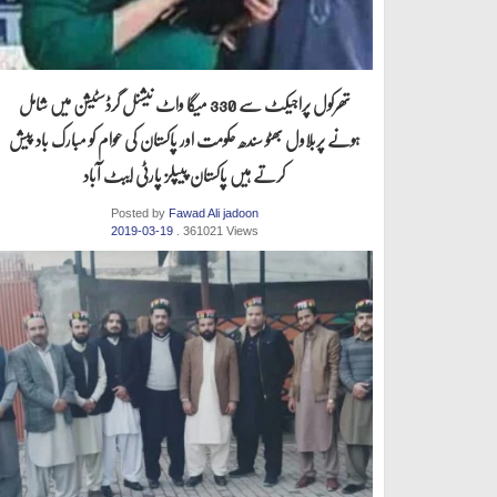
تھرکول پراجیکٹ سے 330 میگا واٹ نیشنل گرڈسٹیشن میں شامل
ہونے پربلاول بھٹو سندھ حکومت اور پاکستان کی عوام کو مبارک باد پیش
کرتے ہیں پاکستان پیپلز پارٹی ایبٹ آباد
Posted by
Fawad Ali jadoon
2019-03-19
. 361021 Views