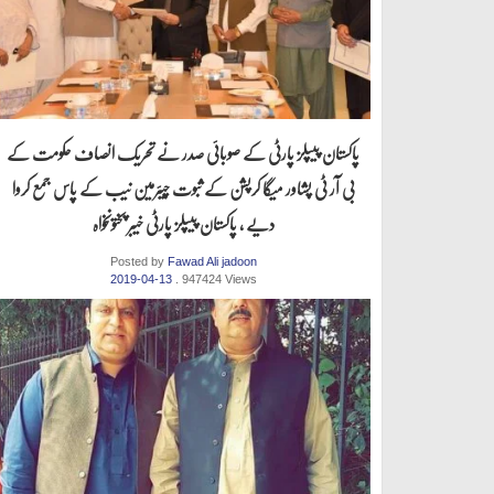
پاکستان پیپلز پارٹی کے صوبائی صدر نے تحریک انصاف حکومت کے
بی آر ٹی پشاور میگا کرپشن کے ثبوت چیئرمین نیب کے پاس جمع کروا
دیے ، پاکستان پیپلز پارٹی خیبر پختونخواہ
Posted by
Fawad Ali jadoon
2019-04-13
. 947424 Views