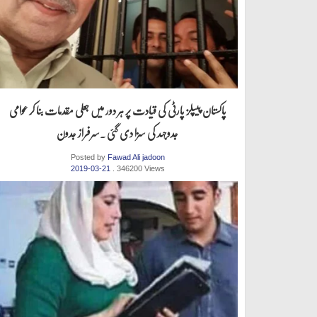
پاکستان پیپلز پارٹی کی قیادت پر ہر دور میں جعلی مقدمات بنا کر عوامی
جدوجہد کی سزا دی گئی .سرفراز جدون
Posted by
Fawad Ali jadoon
2019-03-21
. 346200 Views